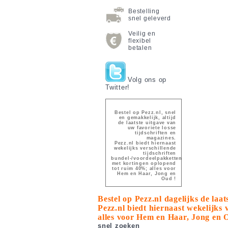
Bestelling
snel geleverd
Veilig en
flexibel
betalen
Volg ons op
Twitter!
Bestel op Pezz.nl, snel
en gemakkelijk, altijd
de laatste uitgave van
uw favoriete losse
tijdschriften en
magazines.
Pezz.nl biedt hiernaast
wekelijks verschillende
tijdschriften
bundel-/voordeelpakketten
met kortingen oplopend
tot ruim 40%; alles voor
Hem en Haar, Jong en
Oud !
Bestel op Pezz.nl dagelijks de laa
Pezz.nl biedt hiernaast wekelijks
alles voor Hem en Haar, Jong en 
snel zoeken