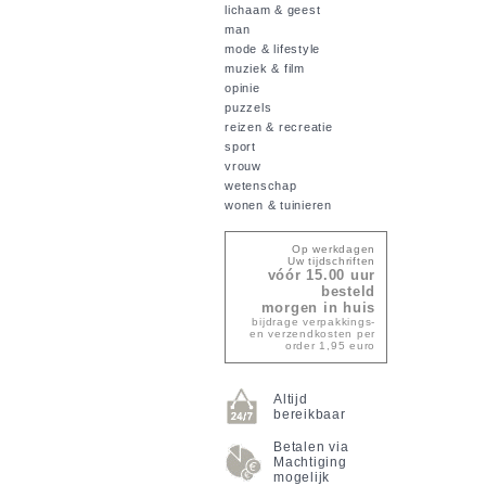
lichaam & geest
man
mode & lifestyle
muziek & film
opinie
puzzels
reizen & recreatie
sport
vrouw
wetenschap
wonen & tuinieren
Op werkdagen
Uw tijdschriften
vóór 15.00 uur
besteld
morgen in huis
bijdrage verpakkings-
en verzendkosten per
order 1,95 euro
Altijd
bereikbaar
Betalen via
Machtiging
mogelijk