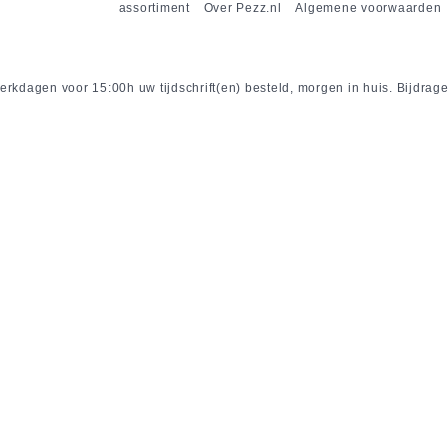
assortiment
Over Pezz.nl
Algemene voorwaarden
rkdagen voor 15:00h uw tijdschrift(en) besteld, morgen in huis. Bijdrage