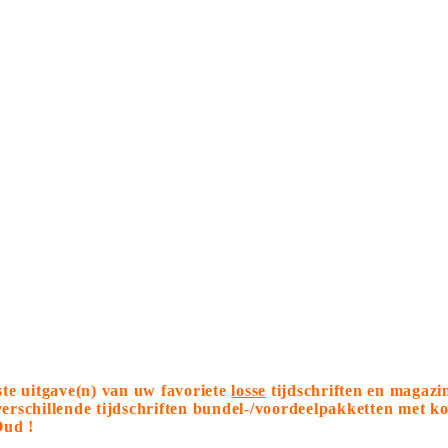
tste uitgave(n) van uw favoriete
losse
tijdschriften en magazi
 verschillende tijdschriften bundel-/voordeelpakketten met 
Oud !