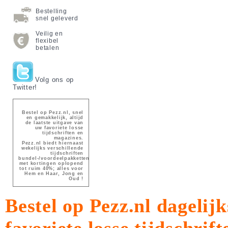
Bestelling
snel geleverd
Veilig en
flexibel
betalen
Volg ons op
Twitter!
Bestel op Pezz.nl, snel
en gemakkelijk, altijd
de laatste uitgave van
uw favoriete losse
tijdschriften en
magazines.
Pezz.nl biedt hiernaast
wekelijks verschillende
tijdschriften
bundel-/voordeelpakketten
met kortingen oplopend
tot ruim 40%; alles voor
Hem en Haar, Jong en
Oud !
Bestel op Pezz.nl dagelijk