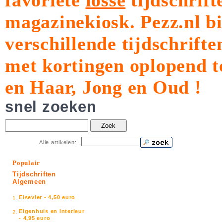
favoriete
losse
tijdschrift
magazinekiosk.
Pezz.nl b
verschillende tijdschrift
met kortingen oplopend t
en Haar, Jong en Oud !
snel zoeken
Zoek
Alle artikelen:
Populair
Tijdschriften
Algemeen
Elsevier - 4,50 euro
1.
Eigenhuis en Interieur
2.
- 4,95 euro