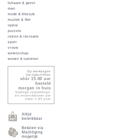
lichaam & geest
man
mode & lifestyle
muziek & film
opinie
puzzels
reizen & recreatie
sport
vrouw
wetenschap
wonen & tuinieren
Op werkdagen
Uw tijdschriften
vóór 15.00 uur
besteld
morgen in huis
bijdrage verpakkings-
en verzendkosten per
order 1,95 euro
Altijd
bereikbaar
Betalen via
Machtiging
mogelijk