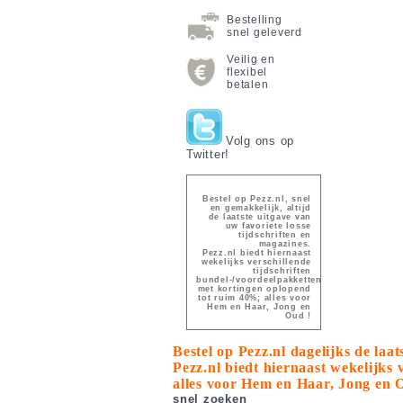
Bestelling
snel geleverd
Veilig en
flexibel
betalen
Volg ons op
Twitter!
Bestel op Pezz.nl, snel
en gemakkelijk, altijd
de laatste uitgave van
uw favoriete losse
tijdschriften en
magazines.
Pezz.nl biedt hiernaast
wekelijks verschillende
tijdschriften
bundel-/voordeelpakketten
met kortingen oplopend
tot ruim 40%; alles voor
Hem en Haar, Jong en
Oud !
Bestel op Pezz.nl dagelijks de laa
Pezz.nl biedt hiernaast wekelijks
alles voor Hem en Haar, Jong en 
snel zoeken