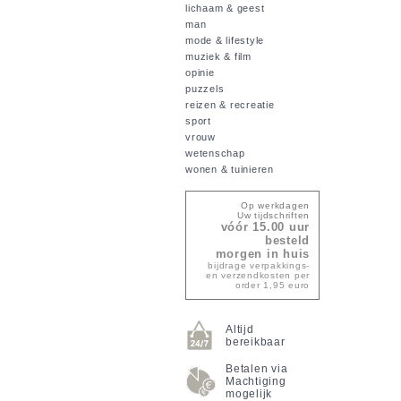
lichaam & geest
man
mode & lifestyle
muziek & film
opinie
puzzels
reizen & recreatie
sport
vrouw
wetenschap
wonen & tuinieren
Op werkdagen
Uw tijdschriften
vóór 15.00 uur
besteld
morgen in huis
bijdrage verpakkings-
en verzendkosten per
order 1,95 euro
Altijd
bereikbaar
Betalen via
Machtiging
mogelijk