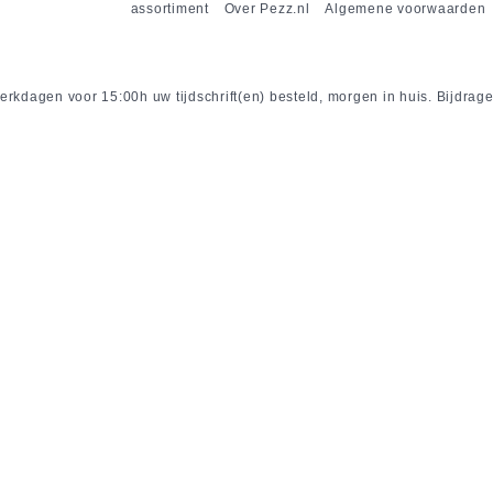
assortiment
Over Pezz.nl
Algemene voorwaarden
rkdagen voor 15:00h uw tijdschrift(en) besteld, morgen in huis. Bijdrage