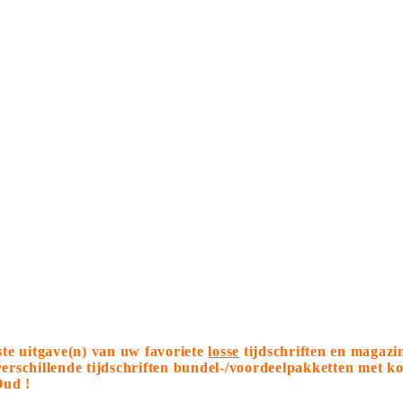
tste uitgave(n) van uw favoriete
losse
tijdschriften en magazi
 verschillende tijdschriften bundel-/voordeelpakketten met 
Oud !