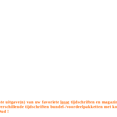
tste uitgave(n) van uw favoriete
losse
tijdschriften en magazi
 verschillende tijdschriften bundel-/voordeelpakketten met 
Oud !