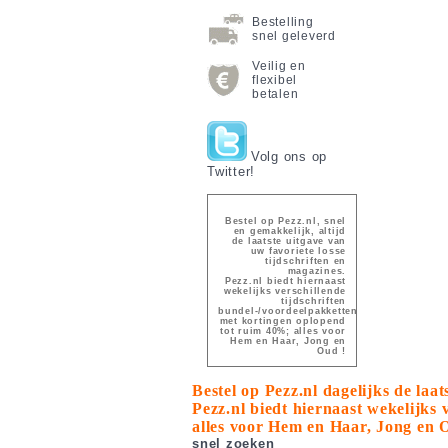
Bestelling
snel geleverd
Veilig en
flexibel
betalen
Volg ons op
Twitter!
Bestel op Pezz.nl, snel
en gemakkelijk, altijd
de laatste uitgave van
uw favoriete losse
tijdschriften en
magazines.
Pezz.nl biedt hiernaast
wekelijks verschillende
tijdschriften
bundel-/voordeelpakketten
met kortingen oplopend
tot ruim 40%; alles voor
Hem en Haar, Jong en
Oud !
Bestel op Pezz.nl dagelijks de laa
Pezz.nl biedt hiernaast wekelijks
alles voor Hem en Haar, Jong en 
snel zoeken