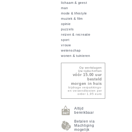
lichaam & geest
man
mode & lifestyle
muziek & film
opinie
puzzels
reizen & recreatie
sport
vrouw
wetenschap
wonen & tuinieren
Op werkdagen
Uw tijdschriften
vóór 15.00 uur
besteld
morgen in huis
bijdrage verpakkings-
en verzendkosten per
order 1,95 euro
Altijd
bereikbaar
Betalen via
Machtiging
mogelijk