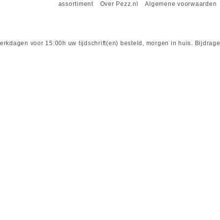
assortiment
Over Pezz.nl
Algemene voorwaarden
rkdagen voor 15:00h uw tijdschrift(en) besteld, morgen in huis. Bijdrage