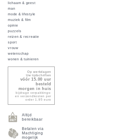
lichaam & geest
man
mode & lifestyle
muziek & film
opinie
puzzels
reizen & recreatie
sport
vrouw
wetenschap
wonen & tuinieren
Op werkdagen
Uw tijdschriften
vóór 15.00 uur
besteld
morgen in huis
bijdrage verpakkings-
en verzendkosten per
order 1,95 euro
Altijd
bereikbaar
Betalen via
Machtiging
mogelijk