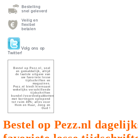
Bestelling
snel geleverd
Veilig en
flexibel
betalen
Volg ons op
Twitter!
Bestel op Pezz.nl, snel
en gemakkelijk, altijd
de laatste uitgave van
uw favoriete losse
tijdschriften en
magazines.
Pezz.nl biedt hiernaast
wekelijks verschillende
tijdschriften
bundel-/voordeelpakketten
met kortingen oplopend
tot ruim 40%; alles voor
Hem en Haar, Jong en
Oud !
Bestel op Pezz.nl dagelijk