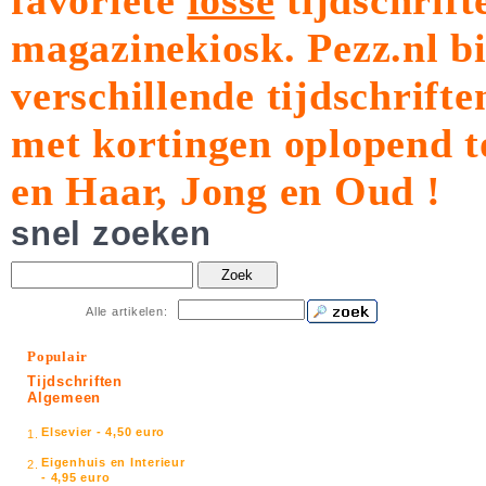
favoriete
losse
tijdschrift
magazinekiosk.
Pezz.nl b
verschillende tijdschrift
met kortingen oplopend t
en Haar, Jong en Oud !
snel zoeken
Zoek
Alle artikelen:
Populair
Tijdschriften
Algemeen
Elsevier - 4,50 euro
1.
Eigenhuis en Interieur
2.
- 4,95 euro