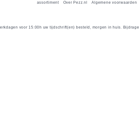
assortiment
Over Pezz.nl
Algemene voorwaarden
rkdagen voor 15:00h uw tijdschrift(en) besteld, morgen in huis. Bijdrage