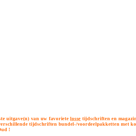
tste uitgave(n) van uw favoriete
losse
tijdschriften en magazi
 verschillende tijdschriften bundel-/voordeelpakketten met 
Oud !