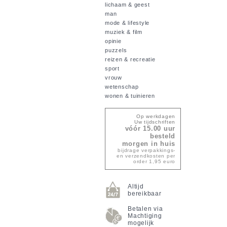
lichaam & geest
man
mode & lifestyle
muziek & film
opinie
puzzels
reizen & recreatie
sport
vrouw
wetenschap
wonen & tuinieren
Op werkdagen
Uw tijdschriften
vóór 15.00 uur
besteld
morgen in huis
bijdrage verpakkings-
en verzendkosten per
order 1,95 euro
Altijd
bereikbaar
Betalen via
Machtiging
mogelijk