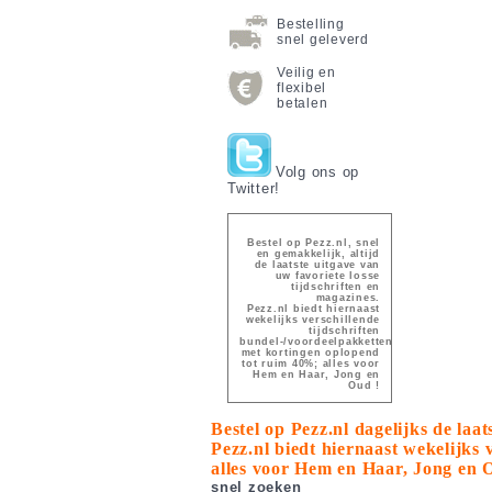
Bestelling
snel geleverd
Veilig en
flexibel
betalen
Volg ons op
Twitter!
Bestel op Pezz.nl, snel
en gemakkelijk, altijd
de laatste uitgave van
uw favoriete losse
tijdschriften en
magazines.
Pezz.nl biedt hiernaast
wekelijks verschillende
tijdschriften
bundel-/voordeelpakketten
met kortingen oplopend
tot ruim 40%; alles voor
Hem en Haar, Jong en
Oud !
Bestel op Pezz.nl dagelijks de laa
Pezz.nl biedt hiernaast wekelijks
alles voor Hem en Haar, Jong en 
snel zoeken