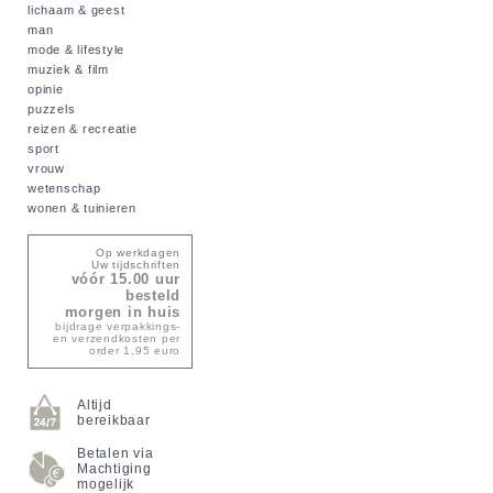
lichaam & geest
man
mode & lifestyle
muziek & film
opinie
puzzels
reizen & recreatie
sport
vrouw
wetenschap
wonen & tuinieren
Op werkdagen
Uw tijdschriften
vóór 15.00 uur
besteld
morgen in huis
bijdrage verpakkings-
en verzendkosten per
order 1,95 euro
Altijd
bereikbaar
Betalen via
Machtiging
mogelijk