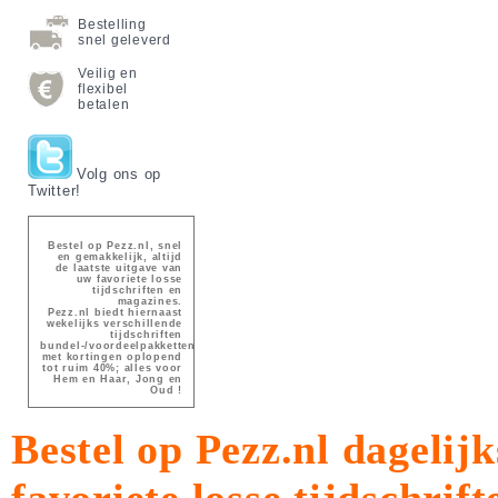
Bestelling
snel geleverd
Veilig en
flexibel
betalen
Volg ons op
Twitter!
Bestel op Pezz.nl, snel
en gemakkelijk, altijd
de laatste uitgave van
uw favoriete losse
tijdschriften en
magazines.
Pezz.nl biedt hiernaast
wekelijks verschillende
tijdschriften
bundel-/voordeelpakketten
met kortingen oplopend
tot ruim 40%; alles voor
Hem en Haar, Jong en
Oud !
Bestel op Pezz.nl dagelijk