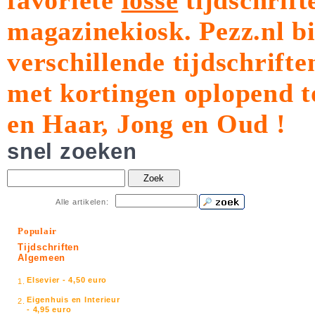
favoriete
losse
tijdschrift
magazinekiosk.
Pezz.nl b
verschillende tijdschrift
met kortingen oplopend t
en Haar, Jong en Oud !
snel zoeken
Zoek
Alle artikelen:
Populair
Tijdschriften
Algemeen
Elsevier - 4,50 euro
1.
Eigenhuis en Interieur
2.
- 4,95 euro