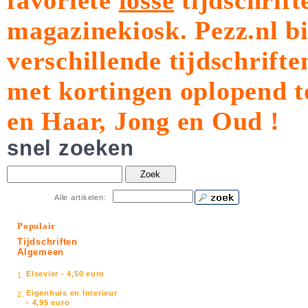
favoriete
losse
tijdschrift
magazinekiosk.
Pezz.nl b
verschillende tijdschrift
met kortingen oplopend t
en Haar, Jong en Oud !
snel zoeken
Zoek
Alle artikelen:
Populair
Tijdschriften
Algemeen
Elsevier - 4,50 euro
1.
Eigenhuis en Interieur
2.
- 4,95 euro