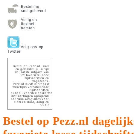
Bestelling
snel geleverd
Veilig en
flexibel
betalen
Volg ons op
Twitter!
Bestel op Pezz.nl, snel
en gemakkelijk, altijd
de laatste uitgave van
uw favoriete losse
tijdschriften en
magazines.
Pezz.nl biedt hiernaast
wekelijks verschillende
tijdschriften
bundel-/voordeelpakketten
met kortingen oplopend
tot ruim 40%; alles voor
Hem en Haar, Jong en
Oud !
Bestel op Pezz.nl dagelijk