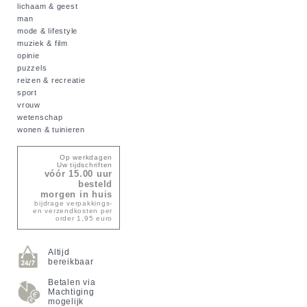
lichaam & geest
man
mode & lifestyle
muziek & film
opinie
puzzels
reizen & recreatie
sport
vrouw
wetenschap
wonen & tuinieren
Op werkdagen
Uw tijdschriften
vóór 15.00 uur
besteld
morgen in huis
bijdrage verpakkings-
en verzendkosten per
order 1,95 euro
Altijd
bereikbaar
Betalen via
Machtiging
mogelijk