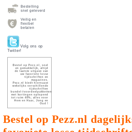
Bestelling
snel geleverd
Veilig en
flexibel
betalen
Volg ons op
Twitter!
Bestel op Pezz.nl, snel
en gemakkelijk, altijd
de laatste uitgave van
uw favoriete losse
tijdschriften en
magazines.
Pezz.nl biedt hiernaast
wekelijks verschillende
tijdschriften
bundel-/voordeelpakketten
met kortingen oplopend
tot ruim 40%; alles voor
Hem en Haar, Jong en
Oud !
Bestel op Pezz.nl dagelijk