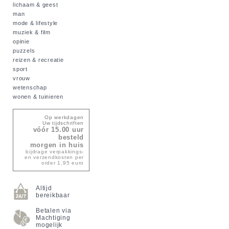
lichaam & geest
man
mode & lifestyle
muziek & film
opinie
puzzels
reizen & recreatie
sport
vrouw
wetenschap
wonen & tuinieren
Op werkdagen
Uw tijdschriften
vóór 15.00 uur
besteld
morgen in huis
bijdrage verpakkings-
en verzendkosten per
order 1,95 euro
Altijd
bereikbaar
Betalen via
Machtiging
mogelijk