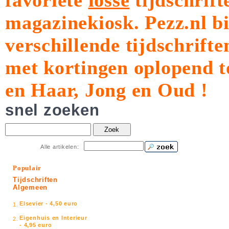
favoriete
losse
tijdschrift
magazinekiosk.
Pezz.nl b
verschillende tijdschrift
met kortingen oplopend t
en Haar, Jong en Oud !
snel zoeken
Zoek
Alle artikelen:
Populair
Tijdschriften
Algemeen
Elsevier - 4,50 euro
1.
Eigenhuis en Interieur
2.
- 4,95 euro