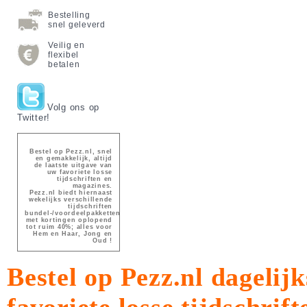
Bestelling
snel geleverd
Veilig en
flexibel
betalen
Volg ons op
Twitter!
Bestel op Pezz.nl, snel
en gemakkelijk, altijd
de laatste uitgave van
uw favoriete losse
tijdschriften en
magazines.
Pezz.nl biedt hiernaast
wekelijks verschillende
tijdschriften
bundel-/voordeelpakketten
met kortingen oplopend
tot ruim 40%; alles voor
Hem en Haar, Jong en
Oud !
Bestel op Pezz.nl dagelijk