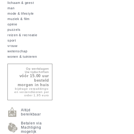
lichaam & geest
man
mode & lifestyle
muziek & film
opinie
puzzels
reizen & recreatie
sport
vrouw
wetenschap
wonen & tuinieren
Op werkdagen
Uw tijdschriften
vóór 15.00 uur
besteld
morgen in huis
bijdrage verpakkings-
en verzendkosten per
order 1,95 euro
Altijd
bereikbaar
Betalen via
Machtiging
mogelijk