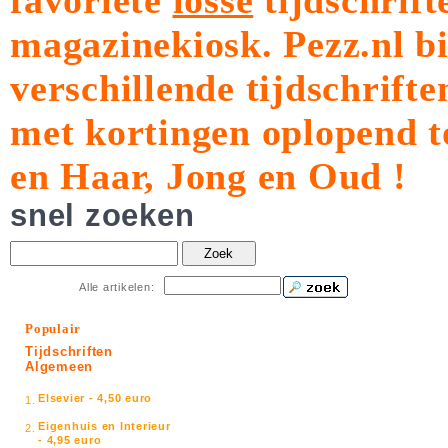
favoriete
losse
tijdschrift
magazinekiosk.
Pezz.nl b
verschillende tijdschrift
met kortingen oplopend t
en Haar, Jong en Oud !
snel zoeken
Zoek
Alle artikelen:
Populair
Tijdschriften
Algemeen
Elsevier - 4,50 euro
1.
Eigenhuis en Interieur
2.
- 4,95 euro