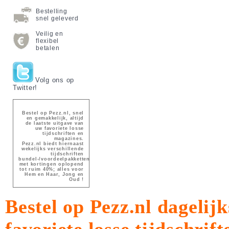
Bestelling
snel geleverd
Veilig en
flexibel
betalen
Volg ons op
Twitter!
Bestel op Pezz.nl, snel
en gemakkelijk, altijd
de laatste uitgave van
uw favoriete losse
tijdschriften en
magazines.
Pezz.nl biedt hiernaast
wekelijks verschillende
tijdschriften
bundel-/voordeelpakketten
met kortingen oplopend
tot ruim 40%; alles voor
Hem en Haar, Jong en
Oud !
Bestel op Pezz.nl dagelijk