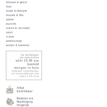
lichaam & geest
man
mode & lifestyle
muziek & film
opinie
puzzels
reizen & recreatie
sport
vrouw
wetenschap
wonen & tuinieren
Op werkdagen
Uw tijdschriften
vóór 15.00 uur
besteld
morgen in huis
bijdrage verpakkings-
en verzendkosten per
order 1,95 euro
Altijd
bereikbaar
Betalen via
Machtiging
mogelijk