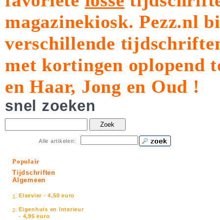
favoriete
losse
tijdschrift
magazinekiosk.
Pezz.nl b
verschillende tijdschrift
met kortingen oplopend t
en Haar, Jong en Oud !
snel zoeken
Zoek
Alle artikelen:
Populair
Tijdschriften
Algemeen
Elsevier - 4,50 euro
1.
Eigenhuis en Interieur
2.
- 4,95 euro