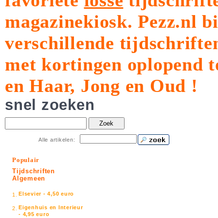
favoriete
losse
tijdschrift
magazinekiosk.
Pezz.nl b
verschillende tijdschrift
met kortingen oplopend t
en Haar, Jong en Oud !
snel zoeken
Zoek
Alle artikelen:
Populair
Tijdschriften
Algemeen
Elsevier - 4,50 euro
1.
Eigenhuis en Interieur
2.
- 4,95 euro