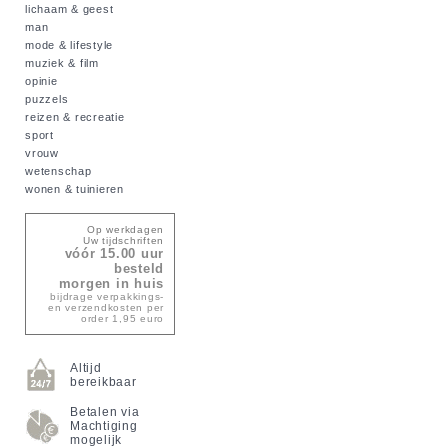
lichaam & geest
man
mode & lifestyle
muziek & film
opinie
puzzels
reizen & recreatie
sport
vrouw
wetenschap
wonen & tuinieren
Op werkdagen
Uw tijdschriften
vóór 15.00 uur
besteld
morgen in huis
bijdrage verpakkings-
en verzendkosten per
order 1,95 euro
Altijd
bereikbaar
Betalen via
Machtiging
mogelijk