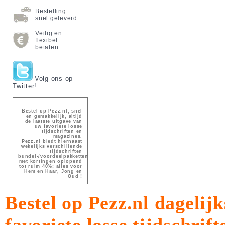
Bestelling
snel geleverd
Veilig en
flexibel
betalen
Volg ons op
Twitter!
Bestel op Pezz.nl, snel
en gemakkelijk, altijd
de laatste uitgave van
uw favoriete losse
tijdschriften en
magazines.
Pezz.nl biedt hiernaast
wekelijks verschillende
tijdschriften
bundel-/voordeelpakketten
met kortingen oplopend
tot ruim 40%; alles voor
Hem en Haar, Jong en
Oud !
Bestel op Pezz.nl dagelijk