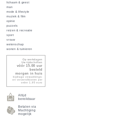
lichaam & geest
man
mode & lifestyle
muziek & film
opinie
puzzels
reizen & recreatie
sport
vrouw
wetenschap
wonen & tuinieren
Op werkdagen
Uw tijdschriften
vóór 15.00 uur
besteld
morgen in huis
bijdrage verpakkings-
en verzendkosten per
order 1,95 euro
Altijd
bereikbaar
Betalen via
Machtiging
mogelijk