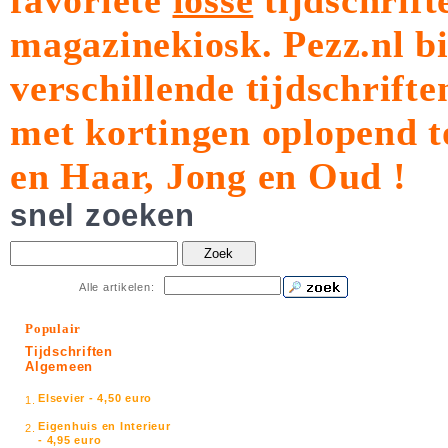
favoriete
losse
tijdschrift
magazinekiosk.
Pezz.nl b
verschillende tijdschrift
met kortingen oplopend t
en Haar, Jong en Oud !
snel zoeken
Zoek
Alle artikelen:
Populair
Tijdschriften
Algemeen
Elsevier - 4,50 euro
1.
Eigenhuis en Interieur
2.
- 4,95 euro