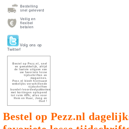
Bestelling
snel geleverd
Veilig en
flexibel
betalen
Volg ons op
Twitter!
Bestel op Pezz.nl, snel
en gemakkelijk, altijd
de laatste uitgave van
uw favoriete losse
tijdschriften en
magazines.
Pezz.nl biedt hiernaast
wekelijks verschillende
tijdschriften
bundel-/voordeelpakketten
met kortingen oplopend
tot ruim 40%; alles voor
Hem en Haar, Jong en
Oud !
Bestel op Pezz.nl dagelijk