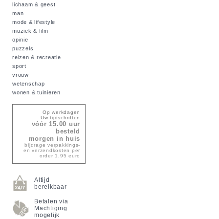
lichaam & geest
man
mode & lifestyle
muziek & film
opinie
puzzels
reizen & recreatie
sport
vrouw
wetenschap
wonen & tuinieren
Op werkdagen
Uw tijdschriften
vóór 15.00 uur
besteld
morgen in huis
bijdrage verpakkings-
en verzendkosten per
order 1,95 euro
Altijd
bereikbaar
Betalen via
Machtiging
mogelijk