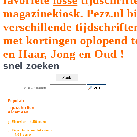
favoriete
losse
tijdschrift
magazinekiosk.
Pezz.nl b
verschillende tijdschrift
met kortingen oplopend t
en Haar, Jong en Oud !
snel zoeken
Zoek
Alle artikelen:
Populair
Tijdschriften
Algemeen
Elsevier - 4,50 euro
1.
Eigenhuis en Interieur
2.
- 4,95 euro