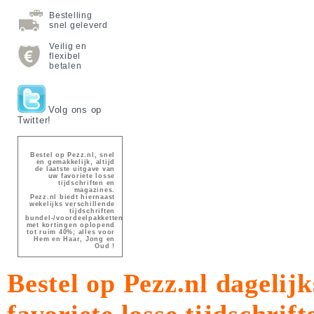
Bestelling
snel geleverd
Veilig en
flexibel
betalen
Volg ons op
Twitter!
Bestel op Pezz.nl, snel
en gemakkelijk, altijd
de laatste uitgave van
uw favoriete losse
tijdschriften en
magazines.
Pezz.nl biedt hiernaast
wekelijks verschillende
tijdschriften
bundel-/voordeelpakketten
met kortingen oplopend
tot ruim 40%; alles voor
Hem en Haar, Jong en
Oud !
Bestel op Pezz.nl dagelijk