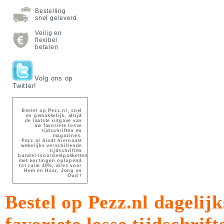
Bestelling
snel geleverd
Veilig en
flexibel
betalen
Volg ons op
Twitter!
Bestel op Pezz.nl, snel
en gemakkelijk, altijd
de laatste uitgave van
uw favoriete losse
tijdschriften en
magazines.
Pezz.nl biedt hiernaast
wekelijks verschillende
tijdschriften
bundel-/voordeelpakketten
met kortingen oplopend
tot ruim 40%; alles voor
Hem en Haar, Jong en
Oud !
Bestel op Pezz.nl dagelijk