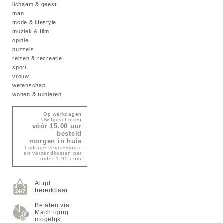
lichaam & geest
man
mode & lifestyle
muziek & film
opinie
puzzels
reizen & recreatie
sport
vrouw
wetenschap
wonen & tuinieren
Op werkdagen
Uw tijdschriften
vóór 15.00 uur
besteld
morgen in huis
bijdrage verpakkings-
en verzendkosten per
order 1,95 euro
Altijd
bereikbaar
Betalen via
Machtiging
mogelijk