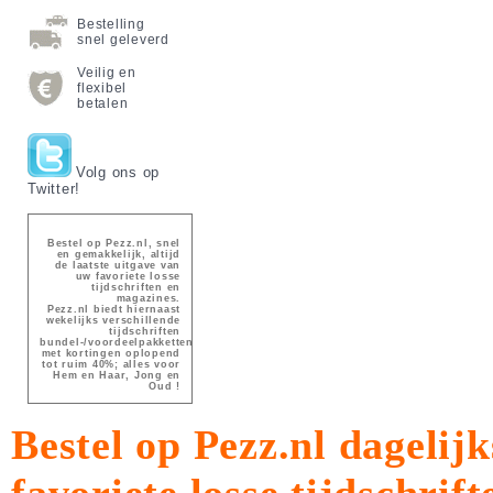
Bestelling
snel geleverd
Veilig en
flexibel
betalen
Volg ons op
Twitter!
Bestel op Pezz.nl, snel
en gemakkelijk, altijd
de laatste uitgave van
uw favoriete losse
tijdschriften en
magazines.
Pezz.nl biedt hiernaast
wekelijks verschillende
tijdschriften
bundel-/voordeelpakketten
met kortingen oplopend
tot ruim 40%; alles voor
Hem en Haar, Jong en
Oud !
Bestel op Pezz.nl dagelijk