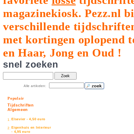
favoriete
losse
tijdschrift
magazinekiosk.
Pezz.nl b
verschillende tijdschrift
met kortingen oplopend t
en Haar, Jong en Oud !
snel zoeken
Zoek
Alle artikelen:
Populair
Tijdschriften
Algemeen
Elsevier - 4,50 euro
1.
Eigenhuis en Interieur
2.
- 4,95 euro