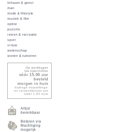
lichaam & geest
man
mode & lifestyle
muziek & film
opinie
puzzels
reizen & recreatie
sport
vrouw
wetenschap
wonen & tuinieren
Op werkdagen
Uw tijdschriften
vóór 15.00 uur
besteld
morgen in huis
bijdrage verpakkings-
en verzendkosten per
order 1,95 euro
Altijd
bereikbaar
Betalen via
Machtiging
mogelijk