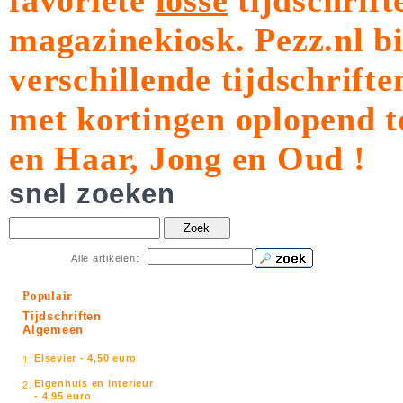
favoriete
losse
tijdschrift
magazinekiosk.
Pezz.nl b
verschillende tijdschrift
met kortingen oplopend t
en Haar, Jong en Oud !
snel zoeken
Zoek
Alle artikelen:
Populair
Tijdschriften
Algemeen
Elsevier - 4,50 euro
1.
Eigenhuis en Interieur
2.
- 4,95 euro