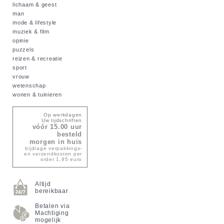
lichaam & geest
man
mode & lifestyle
muziek & film
opinie
puzzels
reizen & recreatie
sport
vrouw
wetenschap
wonen & tuinieren
Op werkdagen
Uw tijdschriften
vóór 15.00 uur
besteld
morgen in huis
bijdrage verpakkings-
en verzendkosten per
order 1,95 euro
Altijd
bereikbaar
Betalen via
Machtiging
mogelijk