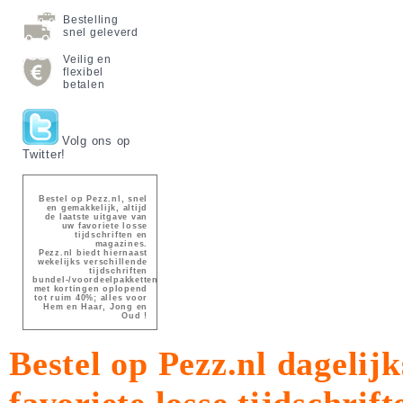
Bestelling
snel geleverd
Veilig en
flexibel
betalen
Volg ons op
Twitter!
Bestel op Pezz.nl, snel
en gemakkelijk, altijd
de laatste uitgave van
uw favoriete losse
tijdschriften en
magazines.
Pezz.nl biedt hiernaast
wekelijks verschillende
tijdschriften
bundel-/voordeelpakketten
met kortingen oplopend
tot ruim 40%; alles voor
Hem en Haar, Jong en
Oud !
Bestel op Pezz.nl dagelijk