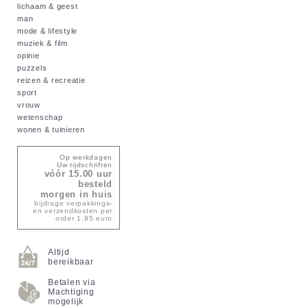
lichaam & geest
man
mode & lifestyle
muziek & film
opinie
puzzels
reizen & recreatie
sport
vrouw
wetenschap
wonen & tuinieren
Op werkdagen
Uw tijdschriften
vóór 15.00 uur
besteld
morgen in huis
bijdrage verpakkings-
en verzendkosten per
order 1,95 euro
Altijd
bereikbaar
Betalen via
Machtiging
mogelijk