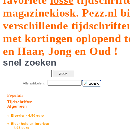
favoriete
losse
tijdschrift
magazinekiosk.
Pezz.nl b
verschillende tijdschrift
met kortingen oplopend t
en Haar, Jong en Oud !
snel zoeken
Zoek
Alle artikelen:
Populair
Tijdschriften
Algemeen
Elsevier - 4,50 euro
1.
Eigenhuis en Interieur
2.
- 4,95 euro