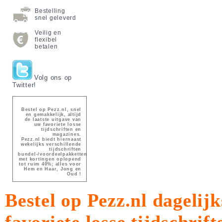
Bestelling
snel geleverd
Veilig en
flexibel
betalen
Volg ons op
Twitter!
Bestel op Pezz.nl, snel
en gemakkelijk, altijd
de laatste uitgave van
uw favoriete losse
tijdschriften en
magazines.
Pezz.nl biedt hiernaast
wekelijks verschillende
tijdschriften
bundel-/voordeelpakketten
met kortingen oplopend
tot ruim 40%; alles voor
Hem en Haar, Jong en
Oud !
Bestel op Pezz.nl dagelijk