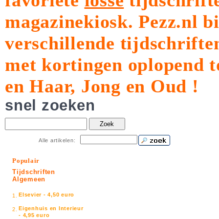
favoriete
losse
tijdschrift
magazinekiosk.
Pezz.nl b
verschillende tijdschrift
met kortingen oplopend t
en Haar, Jong en Oud !
snel zoeken
Zoek
Alle artikelen:
Populair
Tijdschriften
Algemeen
Elsevier - 4,50 euro
1.
Eigenhuis en Interieur
2.
- 4,95 euro