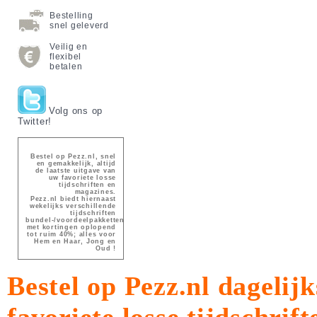
Bestelling
snel geleverd
Veilig en
flexibel
betalen
Volg ons op
Twitter!
Bestel op Pezz.nl, snel
en gemakkelijk, altijd
de laatste uitgave van
uw favoriete losse
tijdschriften en
magazines.
Pezz.nl biedt hiernaast
wekelijks verschillende
tijdschriften
bundel-/voordeelpakketten
met kortingen oplopend
tot ruim 40%; alles voor
Hem en Haar, Jong en
Oud !
Bestel op Pezz.nl dagelijk