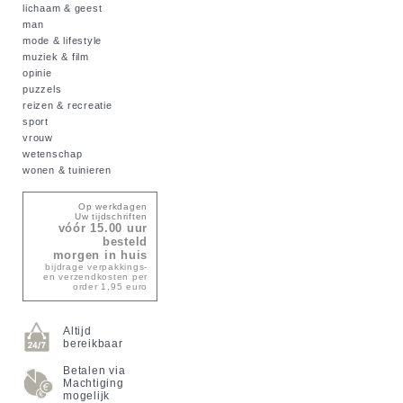
lichaam & geest
man
mode & lifestyle
muziek & film
opinie
puzzels
reizen & recreatie
sport
vrouw
wetenschap
wonen & tuinieren
Op werkdagen
Uw tijdschriften
vóór 15.00 uur
besteld
morgen in huis
bijdrage verpakkings-
en verzendkosten per
order 1,95 euro
Altijd
bereikbaar
Betalen via
Machtiging
mogelijk