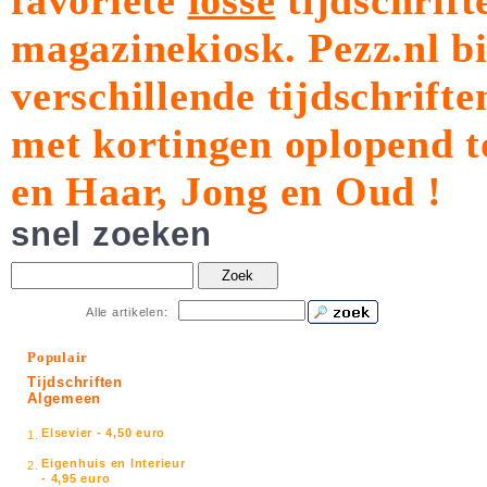
favoriete
losse
tijdschrift
magazinekiosk.
Pezz.nl b
verschillende tijdschrift
met kortingen oplopend t
en Haar, Jong en Oud !
snel zoeken
Zoek
Alle artikelen:
Populair
Tijdschriften
Algemeen
Elsevier - 4,50 euro
1.
Eigenhuis en Interieur
2.
- 4,95 euro