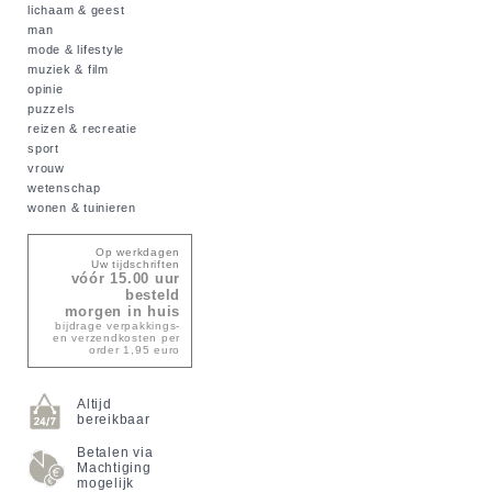
lichaam & geest
man
mode & lifestyle
muziek & film
opinie
puzzels
reizen & recreatie
sport
vrouw
wetenschap
wonen & tuinieren
Op werkdagen
Uw tijdschriften
vóór 15.00 uur
besteld
morgen in huis
bijdrage verpakkings-
en verzendkosten per
order 1,95 euro
Altijd
bereikbaar
Betalen via
Machtiging
mogelijk