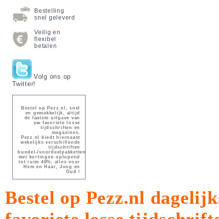
Bestelling
snel geleverd
Veilig en
flexibel
betalen
Volg ons op
Twitter!
Bestel op Pezz.nl, snel
en gemakkelijk, altijd
de laatste uitgave van
uw favoriete losse
tijdschriften en
magazines.
Pezz.nl biedt hiernaast
wekelijks verschillende
tijdschriften
bundel-/voordeelpakketten
met kortingen oplopend
tot ruim 40%; alles voor
Hem en Haar, Jong en
Oud !
Bestel op Pezz.nl dagelijk