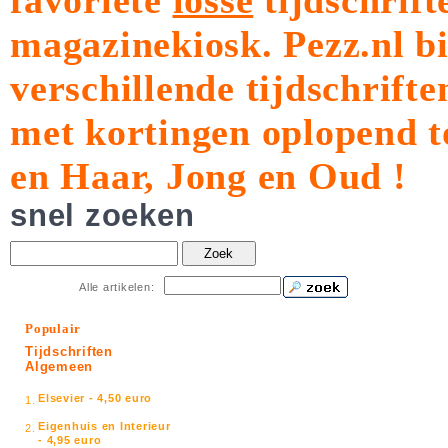
favoriete
losse
tijdschrift
magazinekiosk.
Pezz.nl b
verschillende tijdschrift
met kortingen oplopend t
en Haar, Jong en Oud !
snel zoeken
Zoek
Alle artikelen:
Populair
Tijdschriften
Algemeen
Elsevier - 4,50 euro
1.
Eigenhuis en Interieur
2.
- 4,95 euro