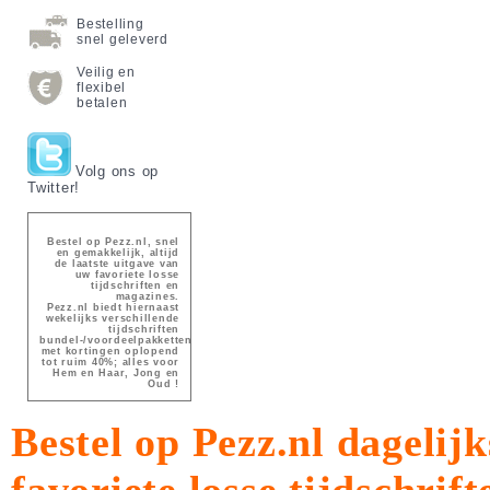
Bestelling
snel geleverd
Veilig en
flexibel
betalen
Volg ons op
Twitter!
Bestel op Pezz.nl, snel
en gemakkelijk, altijd
de laatste uitgave van
uw favoriete losse
tijdschriften en
magazines.
Pezz.nl biedt hiernaast
wekelijks verschillende
tijdschriften
bundel-/voordeelpakketten
met kortingen oplopend
tot ruim 40%; alles voor
Hem en Haar, Jong en
Oud !
Bestel op Pezz.nl dagelijk