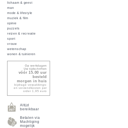
lichaam & geest
man
mode & lifestyle
muziek & film
opinie
puzzels
reizen & recreatie
sport
vrouw
wetenschap
wonen & tuinieren
Op werkdagen
Uw tijdschriften
vóór 15.00 uur
besteld
morgen in huis
bijdrage verpakkings-
en verzendkosten per
order 1,95 euro
Altijd
bereikbaar
Betalen via
Machtiging
mogelijk