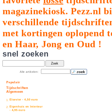
favoriete
losse
tijdschrift
magazinekiosk.
Pezz.nl b
verschillende tijdschrift
met kortingen oplopend t
en Haar, Jong en Oud !
snel zoeken
Zoek
Alle artikelen:
Populair
Tijdschriften
Algemeen
Elsevier - 4,50 euro
1.
Eigenhuis en Interieur
2.
- 4,95 euro