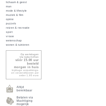
lichaam & geest
man
mode & lifestyle
muziek & film
opinie
puzzels
reizen & recreatie
sport
vrouw
wetenschap
wonen & tuinieren
Op werkdagen
Uw tijdschriften
vóór 15.00 uur
besteld
morgen in huis
bijdrage verpakkings-
en verzendkosten per
order 1,95 euro
Altijd
bereikbaar
Betalen via
Machtiging
mogelijk