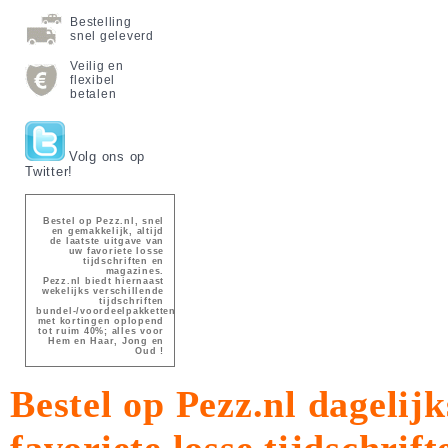
Bestelling
snel geleverd
Veilig en
flexibel
betalen
Volg ons op
Twitter!
Bestel op Pezz.nl, snel
en gemakkelijk, altijd
de laatste uitgave van
uw favoriete losse
tijdschriften en
magazines.
Pezz.nl biedt hiernaast
wekelijks verschillende
tijdschriften
bundel-/voordeelpakketten
met kortingen oplopend
tot ruim 40%; alles voor
Hem en Haar, Jong en
Oud !
Bestel op Pezz.nl dagelijk