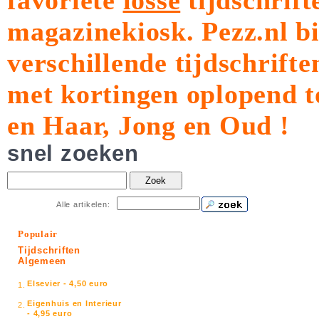
favoriete
losse
tijdschrift
magazinekiosk.
Pezz.nl b
verschillende tijdschrift
met kortingen oplopend t
en Haar, Jong en Oud !
snel zoeken
Zoek
Alle artikelen:
Populair
Tijdschriften
Algemeen
Elsevier - 4,50 euro
1.
Eigenhuis en Interieur
2.
- 4,95 euro