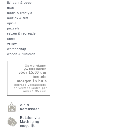
lichaam & geest
man
mode & lifestyle
muziek & film
opinie
puzzels
reizen & recreatie
sport
vrouw
wetenschap
wonen & tuinieren
Op werkdagen
Uw tijdschriften
vóór 15.00 uur
besteld
morgen in huis
bijdrage verpakkings-
en verzendkosten per
order 1,95 euro
Altijd
bereikbaar
Betalen via
Machtiging
mogelijk