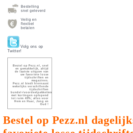
Bestelling
snel geleverd
Veilig en
flexibel
betalen
Volg ons op
Twitter!
Bestel op Pezz.nl, snel
en gemakkelijk, altijd
de laatste uitgave van
uw favoriete losse
tijdschriften en
magazines.
Pezz.nl biedt hiernaast
wekelijks verschillende
tijdschriften
bundel-/voordeelpakketten
met kortingen oplopend
tot ruim 40%; alles voor
Hem en Haar, Jong en
Oud !
Bestel op Pezz.nl dagelijk