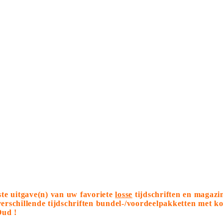
tste uitgave(n) van uw favoriete
losse
tijdschriften en magazi
 verschillende tijdschriften bundel-/voordeelpakketten met 
Oud !