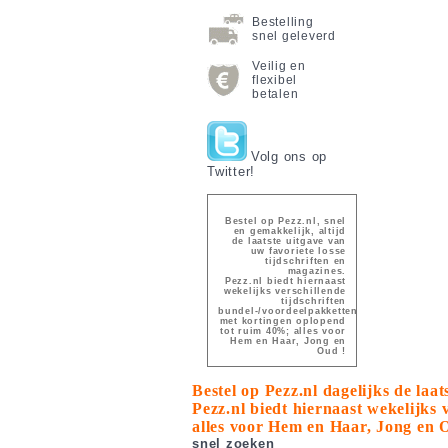
Bestelling
snel geleverd
Veilig en
flexibel
betalen
Volg ons op
Twitter!
Bestel op Pezz.nl, snel
en gemakkelijk, altijd
de laatste uitgave van
uw favoriete losse
tijdschriften en
magazines.
Pezz.nl biedt hiernaast
wekelijks verschillende
tijdschriften
bundel-/voordeelpakketten
met kortingen oplopend
tot ruim 40%; alles voor
Hem en Haar, Jong en
Oud !
Bestel op Pezz.nl dagelijks de laa
Pezz.nl biedt hiernaast wekelijks
alles voor Hem en Haar, Jong en 
snel zoeken