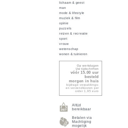
lichaam & geest
man
mode & lifestyle
muziek & film
opinie
puzzels
reizen & recreatie
sport
vrouw
wetenschap
wonen & tuinieren
Op werkdagen
Uw tijdschriften
vóór 15.00 uur
besteld
morgen in huis
bijdrage verpakkings-
en verzendkosten per
order 1,95 euro
Altijd
bereikbaar
Betalen via
Machtiging
mogelijk