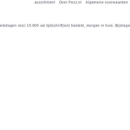
assortiment
Over Pezz.nl
Algemene voorwaarden
rkdagen voor 15:00h uw tijdschrift(en) besteld, morgen in huis. Bijdrage