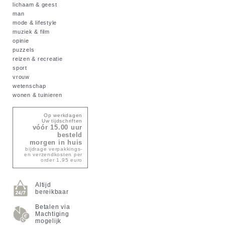
lichaam & geest
man
mode & lifestyle
muziek & film
opinie
puzzels
reizen & recreatie
sport
vrouw
wetenschap
wonen & tuinieren
Op werkdagen
Uw tijdschriften
vóór 15.00 uur
besteld
morgen in huis
bijdrage verpakkings-
en verzendkosten per
order 1,95 euro
Altijd
bereikbaar
Betalen via
Machtiging
mogelijk