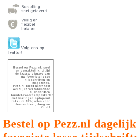
Bestelling
snel geleverd
Veilig en
flexibel
betalen
Volg ons op
Twitter!
Bestel op Pezz.nl, snel
en gemakkelijk, altijd
de laatste uitgave van
uw favoriete losse
tijdschriften en
magazines.
Pezz.nl biedt hiernaast
wekelijks verschillende
tijdschriften
bundel-/voordeelpakketten
met kortingen oplopend
tot ruim 40%; alles voor
Hem en Haar, Jong en
Oud !
Bestel op Pezz.nl dagelijk