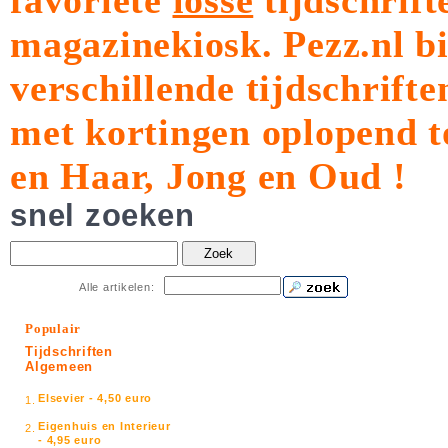
favoriete
losse
tijdschrift
magazinekiosk.
Pezz.nl b
verschillende tijdschrift
met kortingen oplopend t
en Haar, Jong en Oud !
snel zoeken
Zoek
Alle artikelen:
Populair
Tijdschriften
Algemeen
Elsevier - 4,50 euro
1.
Eigenhuis en Interieur
2.
- 4,95 euro