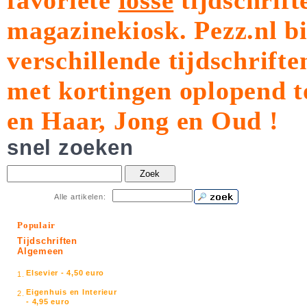
favoriete
losse
tijdschrift
magazinekiosk.
Pezz.nl b
verschillende tijdschrift
met kortingen oplopend t
en Haar, Jong en Oud !
snel zoeken
Zoek
Alle artikelen:
Populair
Tijdschriften
Algemeen
Elsevier - 4,50 euro
1.
Eigenhuis en Interieur
2.
- 4,95 euro