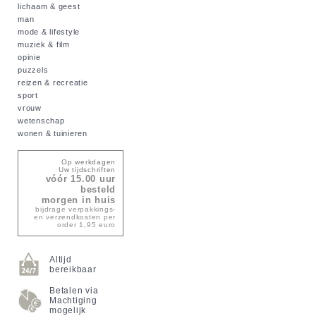
lichaam & geest
man
mode & lifestyle
muziek & film
opinie
puzzels
reizen & recreatie
sport
vrouw
wetenschap
wonen & tuinieren
Op werkdagen
Uw tijdschriften
vóór 15.00 uur
besteld
morgen in huis
bijdrage verpakkings-
en verzendkosten per
order 1,95 euro
Altijd
bereikbaar
Betalen via
Machtiging
mogelijk