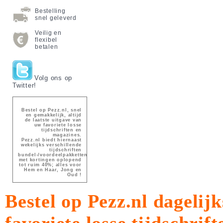
Bestelling
snel geleverd
Veilig en
flexibel
betalen
Volg ons op
Twitter!
Bestel op Pezz.nl, snel
en gemakkelijk, altijd
de laatste uitgave van
uw favoriete losse
tijdschriften en
magazines.
Pezz.nl biedt hiernaast
wekelijks verschillende
tijdschriften
bundel-/voordeelpakketten
met kortingen oplopend
tot ruim 40%; alles voor
Hem en Haar, Jong en
Oud !
Bestel op Pezz.nl dagelijk