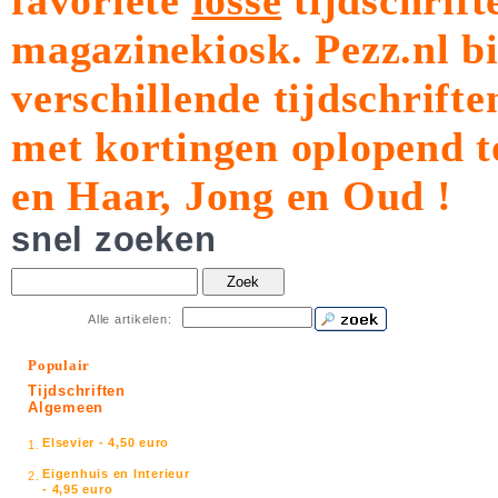
favoriete
losse
tijdschrift
magazinekiosk.
Pezz.nl b
verschillende tijdschrift
met kortingen oplopend t
en Haar, Jong en Oud !
snel zoeken
Zoek
Alle artikelen:
Populair
Tijdschriften
Algemeen
Elsevier - 4,50 euro
1.
Eigenhuis en Interieur
2.
- 4,95 euro