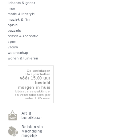
lichaam & geest
man
mode & lifestyle
muziek & film
opinie
puzzels
reizen & recreatie
sport
vrouw
wetenschap
wonen & tuinieren
Op werkdagen
Uw tijdschriften
vóór 15.00 uur
besteld
morgen in huis
bijdrage verpakkings-
en verzendkosten per
order 1,95 euro
Altijd
bereikbaar
Betalen via
Machtiging
mogelijk