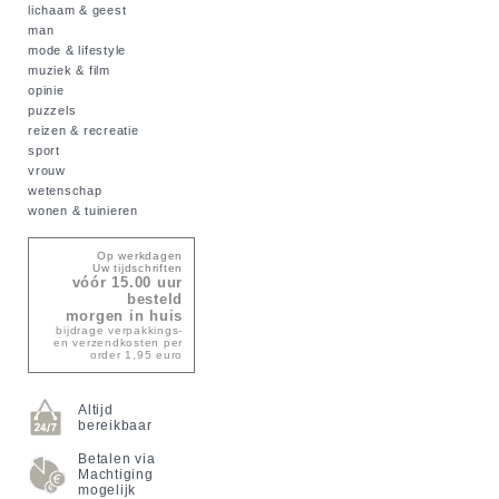
lichaam & geest
man
mode & lifestyle
muziek & film
opinie
puzzels
reizen & recreatie
sport
vrouw
wetenschap
wonen & tuinieren
Op werkdagen
Uw tijdschriften
vóór 15.00 uur
besteld
morgen in huis
bijdrage verpakkings-
en verzendkosten per
order 1,95 euro
Altijd
bereikbaar
Betalen via
Machtiging
mogelijk