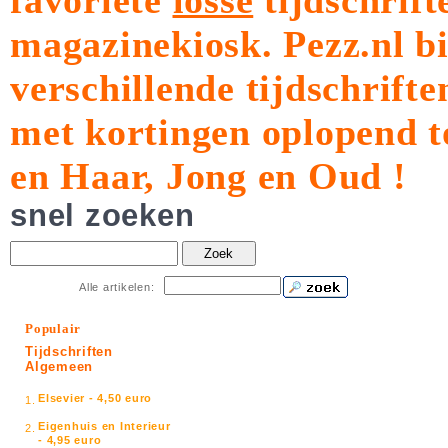
favoriete
losse
tijdschrift
magazinekiosk.
Pezz.nl b
verschillende tijdschrift
met kortingen oplopend t
en Haar, Jong en Oud !
snel zoeken
Zoek
Alle artikelen:
Populair
Tijdschriften
Algemeen
Elsevier - 4,50 euro
1.
Eigenhuis en Interieur
2.
- 4,95 euro