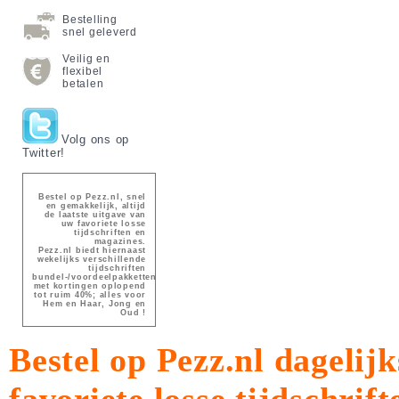
Bestelling
snel geleverd
Veilig en
flexibel
betalen
Volg ons op
Twitter!
Bestel op Pezz.nl, snel
en gemakkelijk, altijd
de laatste uitgave van
uw favoriete losse
tijdschriften en
magazines.
Pezz.nl biedt hiernaast
wekelijks verschillende
tijdschriften
bundel-/voordeelpakketten
met kortingen oplopend
tot ruim 40%; alles voor
Hem en Haar, Jong en
Oud !
Bestel op Pezz.nl dagelijk