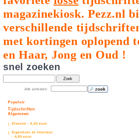
favoriete
losse
tijdschrift
magazinekiosk.
Pezz.nl b
verschillende tijdschrift
met kortingen oplopend t
en Haar, Jong en Oud !
snel zoeken
Zoek
Alle artikelen:
Populair
Tijdschriften
Algemeen
Elsevier - 4,50 euro
1.
Eigenhuis en Interieur
2.
- 4,95 euro