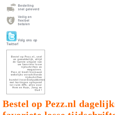
Bestelling
snel geleverd
Veilig en
flexibel
betalen
Volg ons op
Twitter!
Bestel op Pezz.nl, snel
en gemakkelijk, altijd
de laatste uitgave van
uw favoriete losse
tijdschriften en
magazines.
Pezz.nl biedt hiernaast
wekelijks verschillende
tijdschriften
bundel-/voordeelpakketten
met kortingen oplopend
tot ruim 40%; alles voor
Hem en Haar, Jong en
Oud !
Bestel op Pezz.nl dagelijk