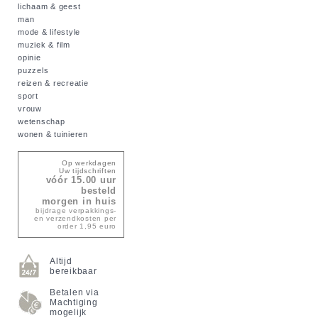
lichaam & geest
man
mode & lifestyle
muziek & film
opinie
puzzels
reizen & recreatie
sport
vrouw
wetenschap
wonen & tuinieren
Op werkdagen
Uw tijdschriften
vóór 15.00 uur
besteld
morgen in huis
bijdrage verpakkings-
en verzendkosten per
order 1,95 euro
Altijd
bereikbaar
Betalen via
Machtiging
mogelijk