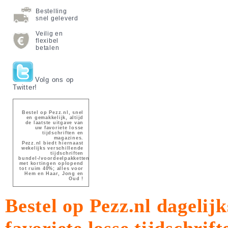
Bestelling
snel geleverd
Veilig en
flexibel
betalen
Volg ons op
Twitter!
Bestel op Pezz.nl, snel
en gemakkelijk, altijd
de laatste uitgave van
uw favoriete losse
tijdschriften en
magazines.
Pezz.nl biedt hiernaast
wekelijks verschillende
tijdschriften
bundel-/voordeelpakketten
met kortingen oplopend
tot ruim 40%; alles voor
Hem en Haar, Jong en
Oud !
Bestel op Pezz.nl dagelijk