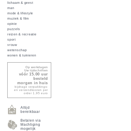
lichaam & geest
man
mode & lifestyle
muziek & film
opinie
puzzels
reizen & recreatie
sport
vrouw
wetenschap
wonen & tuinieren
Op werkdagen
Uw tijdschriften
vóór 15.00 uur
besteld
morgen in huis
bijdrage verpakkings-
en verzendkosten per
order 1,95 euro
Altijd
bereikbaar
Betalen via
Machtiging
mogelijk