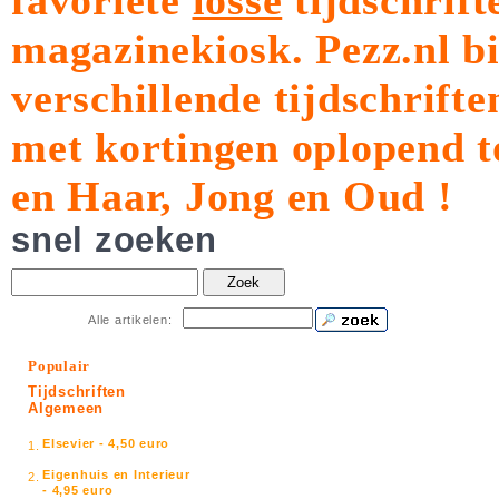
favoriete
losse
tijdschrift
magazinekiosk.
Pezz.nl b
verschillende tijdschrift
met kortingen oplopend t
en Haar, Jong en Oud !
snel zoeken
Zoek
Alle artikelen:
Populair
Tijdschriften
Algemeen
Elsevier - 4,50 euro
1.
Eigenhuis en Interieur
2.
- 4,95 euro