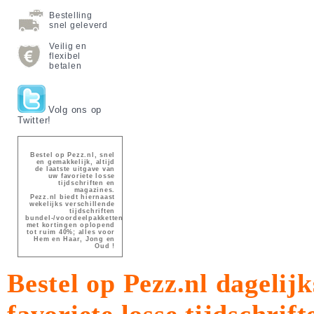
Bestelling
snel geleverd
Veilig en
flexibel
betalen
Volg ons op
Twitter!
Bestel op Pezz.nl, snel
en gemakkelijk, altijd
de laatste uitgave van
uw favoriete losse
tijdschriften en
magazines.
Pezz.nl biedt hiernaast
wekelijks verschillende
tijdschriften
bundel-/voordeelpakketten
met kortingen oplopend
tot ruim 40%; alles voor
Hem en Haar, Jong en
Oud !
Bestel op Pezz.nl dagelijk