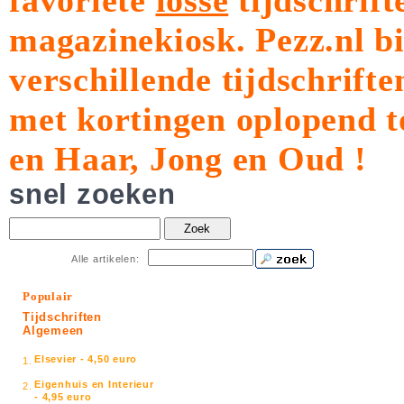
favoriete
losse
tijdschrift
magazinekiosk.
Pezz.nl b
verschillende tijdschrift
met kortingen oplopend t
en Haar, Jong en Oud !
snel zoeken
Zoek
Alle artikelen:
Populair
Tijdschriften
Algemeen
Elsevier - 4,50 euro
1.
Eigenhuis en Interieur
2.
- 4,95 euro