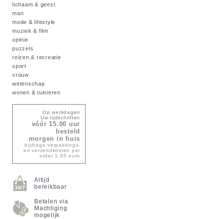
lichaam & geest
man
mode & lifestyle
muziek & film
opinie
puzzels
reizen & recreatie
sport
vrouw
wetenschap
wonen & tuinieren
Op werkdagen
Uw tijdschriften
vóór 15.00 uur
besteld
morgen in huis
bijdrage verpakkings-
en verzendkosten per
order 1,95 euro
Altijd
bereikbaar
Betalen via
Machtiging
mogelijk