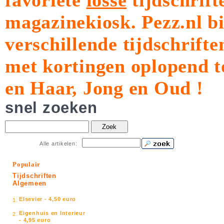
favoriete
losse
tijdschrift
magazinekiosk.
Pezz.nl b
verschillende tijdschrift
met kortingen oplopend t
en Haar, Jong en Oud !
snel zoeken
Zoek
Alle artikelen:
Populair
Tijdschriften
Algemeen
Elsevier - 4,50 euro
1.
Eigenhuis en Interieur
2.
- 4,95 euro