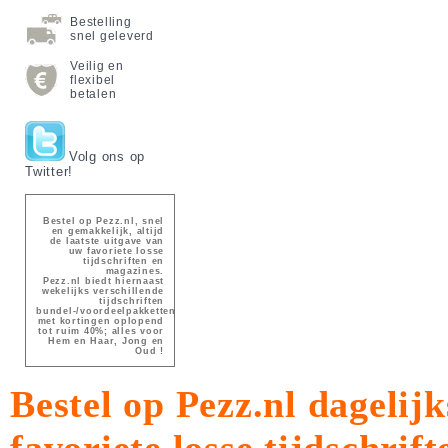
Bestelling
snel geleverd
Veilig en
flexibel
betalen
Volg ons op
Twitter!
Bestel op Pezz.nl, snel
en gemakkelijk, altijd
de laatste uitgave van
uw favoriete losse
tijdschriften en
magazines.
Pezz.nl biedt hiernaast
wekelijks verschillende
tijdschriften
bundel-/voordeelpakketten
met kortingen oplopend
tot ruim 40%; alles voor
Hem en Haar, Jong en
Oud !
Bestel op Pezz.nl dagelijk