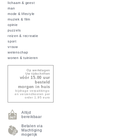
lichaam & geest
man
mode & lifestyle
muziek & film
opinie
puzzels
reizen & recreatie
sport
vrouw
wetenschap
wonen & tuinieren
Op werkdagen
Uw tijdschriften
vóór 15.00 uur
besteld
morgen in huis
bijdrage verpakkings-
en verzendkosten per
order 1,95 euro
Altijd
bereikbaar
Betalen via
Machtiging
mogelijk