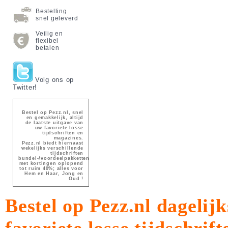
Bestelling
snel geleverd
Veilig en
flexibel
betalen
Volg ons op
Twitter!
Bestel op Pezz.nl, snel
en gemakkelijk, altijd
de laatste uitgave van
uw favoriete losse
tijdschriften en
magazines.
Pezz.nl biedt hiernaast
wekelijks verschillende
tijdschriften
bundel-/voordeelpakketten
met kortingen oplopend
tot ruim 40%; alles voor
Hem en Haar, Jong en
Oud !
Bestel op Pezz.nl dagelijk