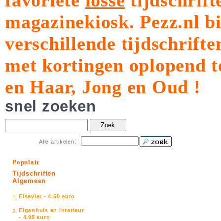
favoriete
losse
tijdschrift
magazinekiosk.
Pezz.nl b
verschillende tijdschrift
met kortingen oplopend t
en Haar, Jong en Oud !
snel zoeken
Zoek
Alle artikelen:
Populair
Tijdschriften
Algemeen
Elsevier - 4,50 euro
1.
Eigenhuis en Interieur
2.
- 4,95 euro