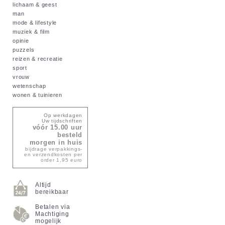
lichaam & geest
man
mode & lifestyle
muziek & film
opinie
puzzels
reizen & recreatie
sport
vrouw
wetenschap
wonen & tuinieren
Op werkdagen
Uw tijdschriften
vóór 15.00 uur
besteld
morgen in huis
bijdrage verpakkings-
en verzendkosten per
order 1,95 euro
Altijd
bereikbaar
Betalen via
Machtiging
mogelijk