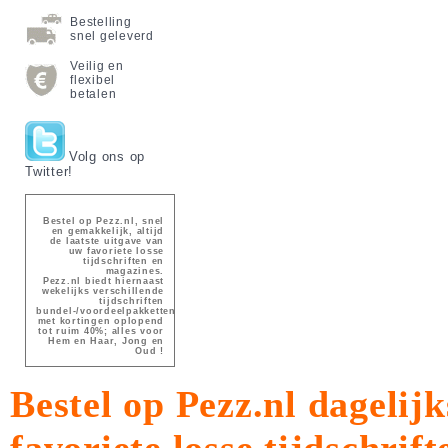
Bestelling
snel geleverd
Veilig en
flexibel
betalen
Volg ons op
Twitter!
Bestel op Pezz.nl, snel
en gemakkelijk, altijd
de laatste uitgave van
uw favoriete losse
tijdschriften en
magazines.
Pezz.nl biedt hiernaast
wekelijks verschillende
tijdschriften
bundel-/voordeelpakketten
met kortingen oplopend
tot ruim 40%; alles voor
Hem en Haar, Jong en
Oud !
Bestel op Pezz.nl dagelijk