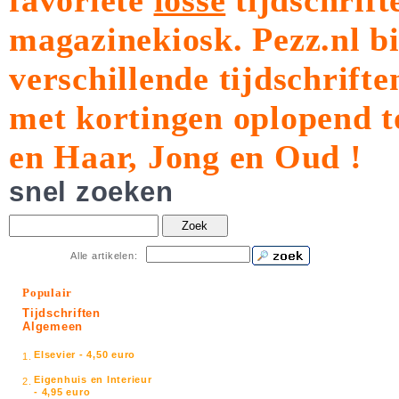
favoriete
losse
tijdschrift
magazinekiosk.
Pezz.nl b
verschillende tijdschrift
met kortingen oplopend t
en Haar, Jong en Oud !
snel zoeken
Zoek
Alle artikelen:
Populair
Tijdschriften
Algemeen
Elsevier - 4,50 euro
1.
Eigenhuis en Interieur
2.
- 4,95 euro