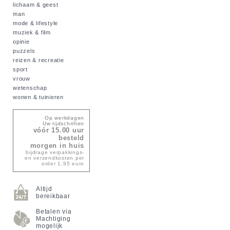
lichaam & geest
man
mode & lifestyle
muziek & film
opinie
puzzels
reizen & recreatie
sport
vrouw
wetenschap
wonen & tuinieren
Op werkdagen
Uw tijdschriften
vóór 15.00 uur
besteld
morgen in huis
bijdrage verpakkings-
en verzendkosten per
order 1,95 euro
Altijd
bereikbaar
Betalen via
Machtiging
mogelijk