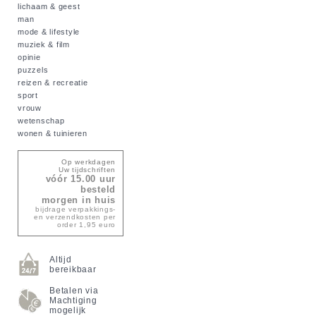
lichaam & geest
man
mode & lifestyle
muziek & film
opinie
puzzels
reizen & recreatie
sport
vrouw
wetenschap
wonen & tuinieren
Op werkdagen
Uw tijdschriften
vóór 15.00 uur
besteld
morgen in huis
bijdrage verpakkings-
en verzendkosten per
order 1,95 euro
Altijd
bereikbaar
Betalen via
Machtiging
mogelijk