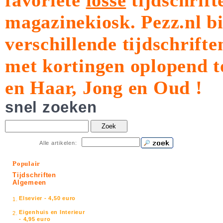
favoriete
losse
tijdschrift
magazinekiosk.
Pezz.nl b
verschillende tijdschrift
met kortingen oplopend t
en Haar, Jong en Oud !
snel zoeken
Zoek
Alle artikelen:
Populair
Tijdschriften
Algemeen
Elsevier - 4,50 euro
1.
Eigenhuis en Interieur
2.
- 4,95 euro