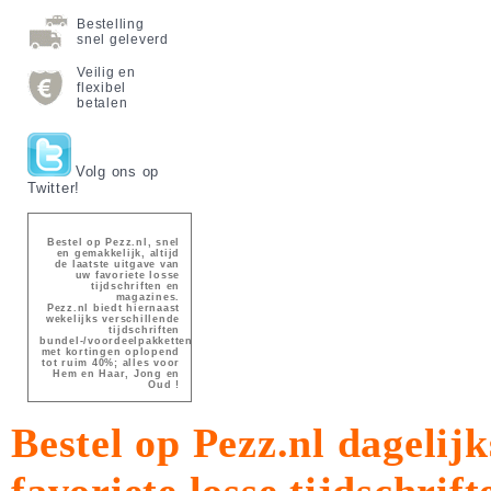
Bestelling
snel geleverd
Veilig en
flexibel
betalen
Volg ons op
Twitter!
Bestel op Pezz.nl, snel
en gemakkelijk, altijd
de laatste uitgave van
uw favoriete losse
tijdschriften en
magazines.
Pezz.nl biedt hiernaast
wekelijks verschillende
tijdschriften
bundel-/voordeelpakketten
met kortingen oplopend
tot ruim 40%; alles voor
Hem en Haar, Jong en
Oud !
Bestel op Pezz.nl dagelijk