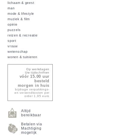
lichaam & geest
man
mode & lifestyle
muziek & film
opinie
puzzels
reizen & recreatie
sport
vrouw
wetenschap
wonen & tuinieren
Op werkdagen
Uw tijdschriften
vóór 15.00 uur
besteld
morgen in huis
bijdrage verpakkings-
en verzendkosten per
order 1,95 euro
Altijd
bereikbaar
Betalen via
Machtiging
mogelijk