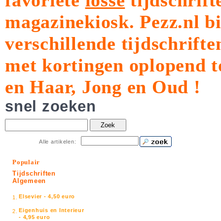
favoriete
losse
tijdschrift
magazinekiosk.
Pezz.nl b
verschillende tijdschrift
met kortingen oplopend t
en Haar, Jong en Oud !
snel zoeken
Zoek
Alle artikelen:
Populair
Tijdschriften
Algemeen
Elsevier - 4,50 euro
1.
Eigenhuis en Interieur
2.
- 4,95 euro