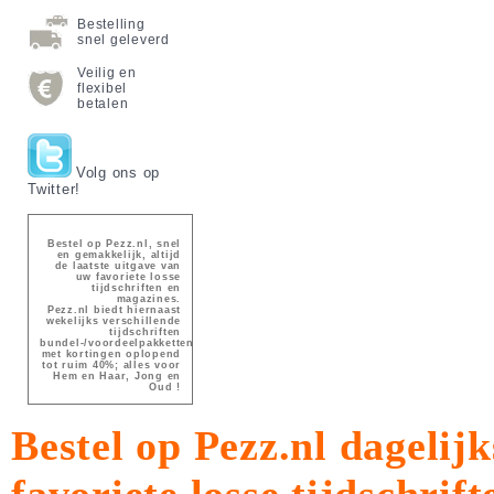
Bestelling
snel geleverd
Veilig en
flexibel
betalen
Volg ons op
Twitter!
Bestel op Pezz.nl, snel
en gemakkelijk, altijd
de laatste uitgave van
uw favoriete losse
tijdschriften en
magazines.
Pezz.nl biedt hiernaast
wekelijks verschillende
tijdschriften
bundel-/voordeelpakketten
met kortingen oplopend
tot ruim 40%; alles voor
Hem en Haar, Jong en
Oud !
Bestel op Pezz.nl dagelijk