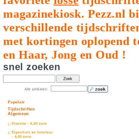
favoriete
losse
tijdschrift
magazinekiosk.
Pezz.nl b
verschillende tijdschrift
met kortingen oplopend t
en Haar, Jong en Oud !
snel zoeken
Zoek
Alle artikelen:
Populair
Tijdschriften
Algemeen
Elsevier - 4,50 euro
1.
Eigenhuis en Interieur
2.
- 4,95 euro