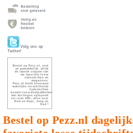
Bestelling
snel geleverd
Veilig en
flexibel
betalen
Volg ons op
Twitter!
Bestel op Pezz.nl, snel
en gemakkelijk, altijd
de laatste uitgave van
uw favoriete losse
tijdschriften en
magazines.
Pezz.nl biedt hiernaast
wekelijks verschillende
tijdschriften
bundel-/voordeelpakketten
met kortingen oplopend
tot ruim 40%; alles voor
Hem en Haar, Jong en
Oud !
Bestel op Pezz.nl dagelijk