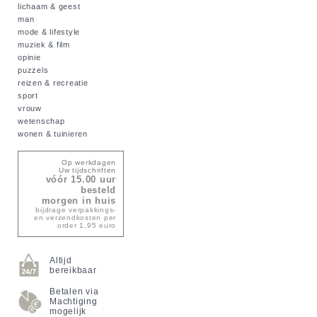
lichaam & geest
man
mode & lifestyle
muziek & film
opinie
puzzels
reizen & recreatie
sport
vrouw
wetenschap
wonen & tuinieren
Op werkdagen
Uw tijdschriften
vóór 15.00 uur
besteld
morgen in huis
bijdrage verpakkings-
en verzendkosten per
order 1,95 euro
Altijd
bereikbaar
Betalen via
Machtiging
mogelijk