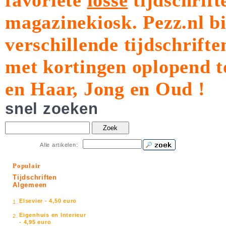
favoriete
losse
tijdschrift
magazinekiosk.
Pezz.nl b
verschillende tijdschrift
met kortingen oplopend t
en Haar, Jong en Oud !
snel zoeken
Zoek
Alle artikelen:
Populair
Tijdschriften
Algemeen
Elsevier - 4,50 euro
1.
Eigenhuis en Interieur
2.
- 4,95 euro