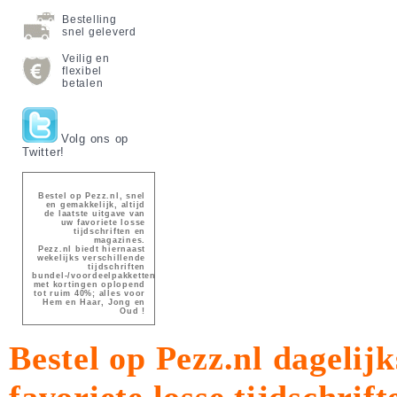
Bestelling
snel geleverd
Veilig en
flexibel
betalen
Volg ons op
Twitter!
Bestel op Pezz.nl, snel
en gemakkelijk, altijd
de laatste uitgave van
uw favoriete losse
tijdschriften en
magazines.
Pezz.nl biedt hiernaast
wekelijks verschillende
tijdschriften
bundel-/voordeelpakketten
met kortingen oplopend
tot ruim 40%; alles voor
Hem en Haar, Jong en
Oud !
Bestel op Pezz.nl dagelijk