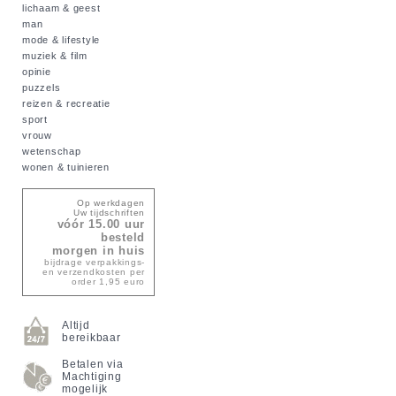
lichaam & geest
man
mode & lifestyle
muziek & film
opinie
puzzels
reizen & recreatie
sport
vrouw
wetenschap
wonen & tuinieren
Op werkdagen
Uw tijdschriften
vóór 15.00 uur
besteld
morgen in huis
bijdrage verpakkings-
en verzendkosten per
order 1,95 euro
Altijd
bereikbaar
Betalen via
Machtiging
mogelijk