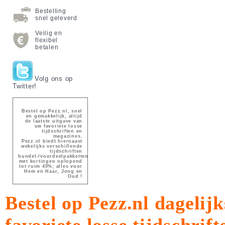
Bestelling
snel geleverd
Veilig en
flexibel
betalen
Volg ons op
Twitter!
Bestel op Pezz.nl, snel
en gemakkelijk, altijd
de laatste uitgave van
uw favoriete losse
tijdschriften en
magazines.
Pezz.nl biedt hiernaast
wekelijks verschillende
tijdschriften
bundel-/voordeelpakketten
met kortingen oplopend
tot ruim 40%; alles voor
Hem en Haar, Jong en
Oud !
Bestel op Pezz.nl dagelijk