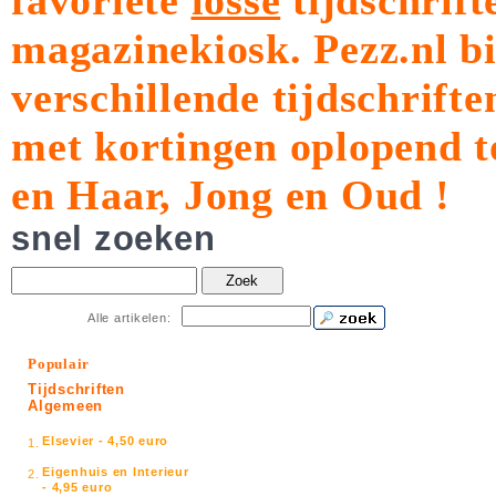
favoriete
losse
tijdschrift
magazinekiosk.
Pezz.nl b
verschillende tijdschrift
met kortingen oplopend t
en Haar, Jong en Oud !
snel zoeken
Zoek
Alle artikelen:
Populair
Tijdschriften
Algemeen
Elsevier - 4,50 euro
1.
Eigenhuis en Interieur
2.
- 4,95 euro