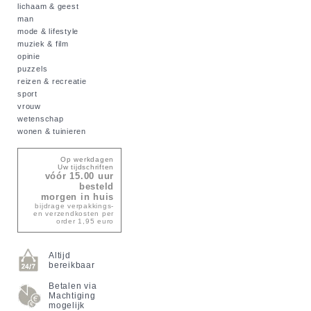
lichaam & geest
man
mode & lifestyle
muziek & film
opinie
puzzels
reizen & recreatie
sport
vrouw
wetenschap
wonen & tuinieren
Op werkdagen
Uw tijdschriften
vóór 15.00 uur
besteld
morgen in huis
bijdrage verpakkings-
en verzendkosten per
order 1,95 euro
Altijd
bereikbaar
Betalen via
Machtiging
mogelijk