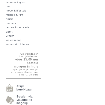
lichaam & geest
man
mode & lifestyle
muziek & film
opinie
puzzels
reizen & recreatie
sport
vrouw
wetenschap
wonen & tuinieren
Op werkdagen
Uw tijdschriften
vóór 15.00 uur
besteld
morgen in huis
bijdrage verpakkings-
en verzendkosten per
order 1,95 euro
Altijd
bereikbaar
Betalen via
Machtiging
mogelijk