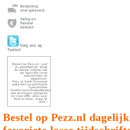
Bestelling
snel geleverd
Veilig en
flexibel
betalen
Volg ons op
Twitter!
Bestel op Pezz.nl, snel
en gemakkelijk, altijd
de laatste uitgave van
uw favoriete losse
tijdschriften en
magazines.
Pezz.nl biedt hiernaast
wekelijks verschillende
tijdschriften
bundel-/voordeelpakketten
met kortingen oplopend
tot ruim 40%; alles voor
Hem en Haar, Jong en
Oud !
Bestel op Pezz.nl dagelijk