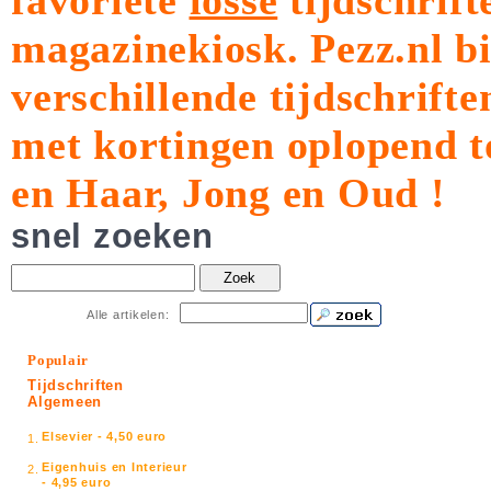
favoriete
losse
tijdschrift
magazinekiosk.
Pezz.nl b
verschillende tijdschrift
met kortingen oplopend t
en Haar, Jong en Oud !
snel zoeken
Zoek
Alle artikelen:
Populair
Tijdschriften
Algemeen
Elsevier - 4,50 euro
1.
Eigenhuis en Interieur
2.
- 4,95 euro