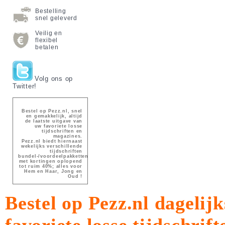
Bestelling
snel geleverd
Veilig en
flexibel
betalen
Volg ons op
Twitter!
Bestel op Pezz.nl, snel
en gemakkelijk, altijd
de laatste uitgave van
uw favoriete losse
tijdschriften en
magazines.
Pezz.nl biedt hiernaast
wekelijks verschillende
tijdschriften
bundel-/voordeelpakketten
met kortingen oplopend
tot ruim 40%; alles voor
Hem en Haar, Jong en
Oud !
Bestel op Pezz.nl dagelijk