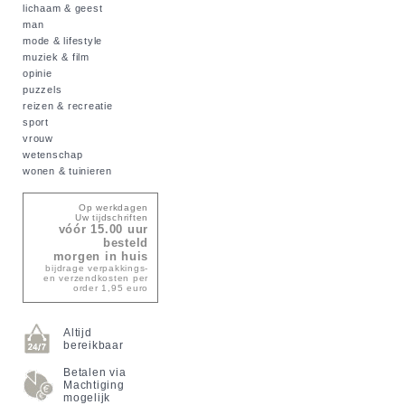
lichaam & geest
man
mode & lifestyle
muziek & film
opinie
puzzels
reizen & recreatie
sport
vrouw
wetenschap
wonen & tuinieren
Op werkdagen
Uw tijdschriften
vóór 15.00 uur
besteld
morgen in huis
bijdrage verpakkings-
en verzendkosten per
order 1,95 euro
Altijd
bereikbaar
Betalen via
Machtiging
mogelijk