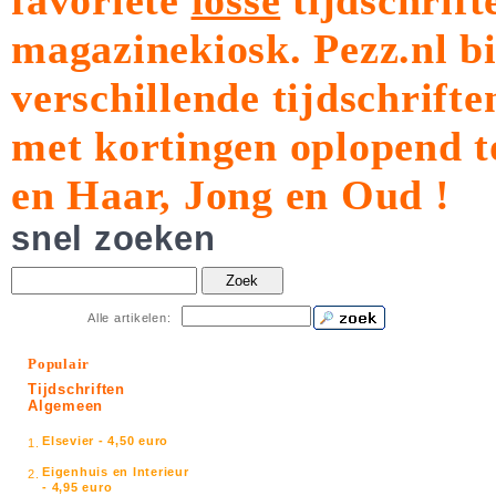
favoriete
losse
tijdschrift
magazinekiosk.
Pezz.nl b
verschillende tijdschrift
met kortingen oplopend t
en Haar, Jong en Oud !
snel zoeken
Zoek
Alle artikelen:
Populair
Tijdschriften
Algemeen
Elsevier - 4,50 euro
1.
Eigenhuis en Interieur
2.
- 4,95 euro