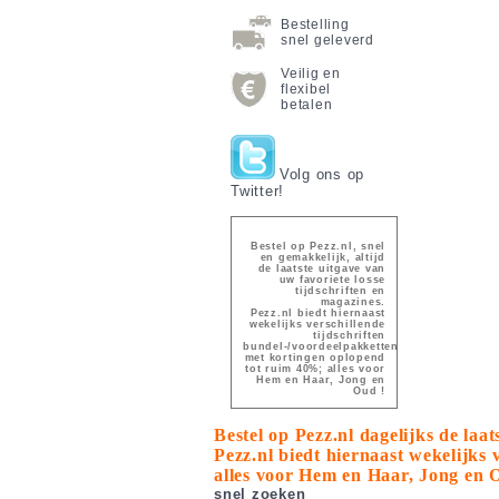
Bestelling
snel geleverd
Veilig en
flexibel
betalen
Volg ons op
Twitter!
Bestel op Pezz.nl, snel
en gemakkelijk, altijd
de laatste uitgave van
uw favoriete losse
tijdschriften en
magazines.
Pezz.nl biedt hiernaast
wekelijks verschillende
tijdschriften
bundel-/voordeelpakketten
met kortingen oplopend
tot ruim 40%; alles voor
Hem en Haar, Jong en
Oud !
Bestel op Pezz.nl dagelijks de laa
Pezz.nl biedt hiernaast wekelijks
alles voor Hem en Haar, Jong en 
snel zoeken