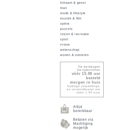
lichaam & geest
man
mode & lifestyle
muziek & film
opinie
puzzels
reizen & recreatie
sport
vrouw
wetenschap
wonen & tuinieren
Op werkdagen
Uw tijdschriften
vóór 15.00 uur
besteld
morgen in huis
bijdrage verpakkings-
en verzendkosten per
order 1,95 euro
Altijd
bereikbaar
Betalen via
Machtiging
mogelijk