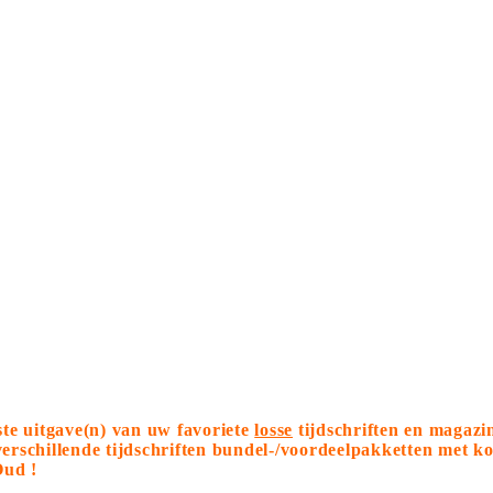
tste uitgave(n) van uw favoriete
losse
tijdschriften en magazi
 verschillende tijdschriften bundel-/voordeelpakketten met 
Oud !