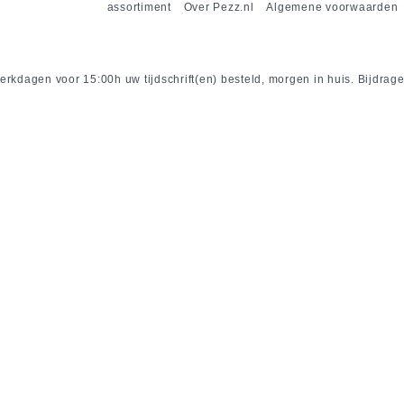
assortiment
Over Pezz.nl
Algemene voorwaarden
rkdagen voor 15:00h uw tijdschrift(en) besteld, morgen in huis. Bijdrage