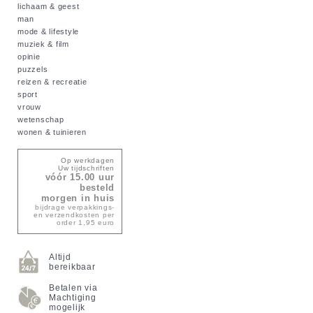
lichaam & geest
man
mode & lifestyle
muziek & film
opinie
puzzels
reizen & recreatie
sport
vrouw
wetenschap
wonen & tuinieren
Op werkdagen
Uw tijdschriften
vóór 15.00 uur
besteld
morgen in huis
bijdrage verpakkings-
en verzendkosten per
order 1,95 euro
Altijd
bereikbaar
Betalen via
Machtiging
mogelijk