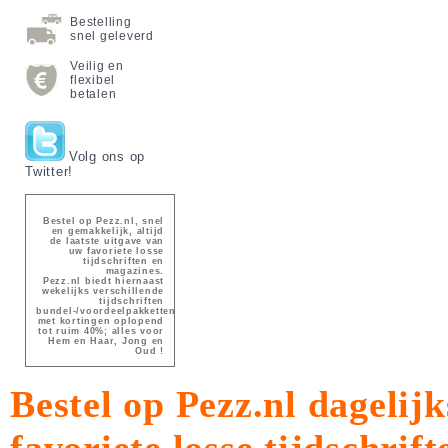
Bestelling
snel geleverd
Veilig en
flexibel
betalen
Volg ons op
Twitter!
Bestel op Pezz.nl, snel
en gemakkelijk, altijd
de laatste uitgave van
uw favoriete losse
tijdschriften en
magazines.
Pezz.nl biedt hiernaast
wekelijks verschillende
tijdschriften
bundel-/voordeelpakketten
met kortingen oplopend
tot ruim 40%; alles voor
Hem en Haar, Jong en
Oud !
Bestel op Pezz.nl dagelijk