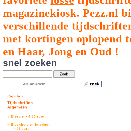
favoriete
losse
tijdschrift
magazinekiosk.
Pezz.nl b
verschillende tijdschrift
met kortingen oplopend t
en Haar, Jong en Oud !
snel zoeken
Zoek
Alle artikelen:
Populair
Tijdschriften
Algemeen
Elsevier - 4,50 euro
1.
Eigenhuis en Interieur
2.
- 4,95 euro