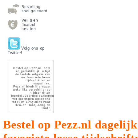
Bestelling
snel geleverd
Veilig en
flexibel
betalen
Volg ons op
Twitter!
Bestel op Pezz.nl, snel
en gemakkelijk, altijd
de laatste uitgave van
uw favoriete losse
tijdschriften en
magazines.
Pezz.nl biedt hiernaast
wekelijks verschillende
tijdschriften
bundel-/voordeelpakketten
met kortingen oplopend
tot ruim 40%; alles voor
Hem en Haar, Jong en
Oud !
Bestel op Pezz.nl dagelijk