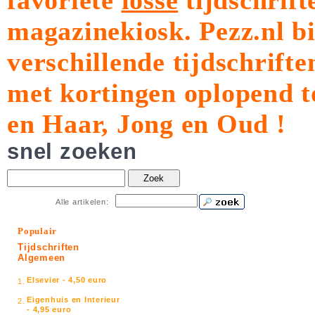
favoriete
losse
tijdschrift
magazinekiosk.
Pezz.nl b
verschillende tijdschrift
met kortingen oplopend t
en Haar, Jong en Oud !
snel zoeken
Zoek
Alle artikelen:
Populair
Tijdschriften
Algemeen
Elsevier - 4,50 euro
1.
Eigenhuis en Interieur
2.
- 4,95 euro