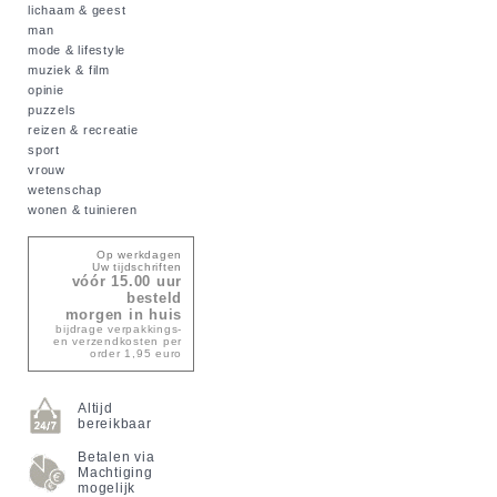
lichaam & geest
man
mode & lifestyle
muziek & film
opinie
puzzels
reizen & recreatie
sport
vrouw
wetenschap
wonen & tuinieren
Op werkdagen
Uw tijdschriften
vóór 15.00 uur
besteld
morgen in huis
bijdrage verpakkings-
en verzendkosten per
order 1,95 euro
Altijd
bereikbaar
Betalen via
Machtiging
mogelijk