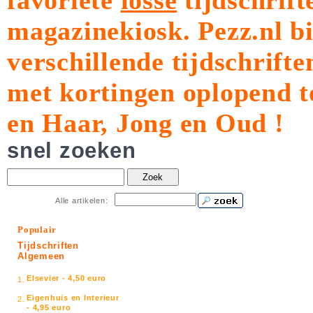
favoriete
losse
tijdschrift
magazinekiosk.
Pezz.nl b
verschillende tijdschrift
met kortingen oplopend t
en Haar, Jong en Oud !
snel zoeken
Zoek
Alle artikelen:
Populair
Tijdschriften
Algemeen
Elsevier - 4,50 euro
1.
Eigenhuis en Interieur
2.
- 4,95 euro