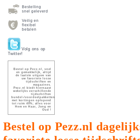
Bestelling
snel geleverd
Veilig en
flexibel
betalen
Volg ons op
Twitter!
Bestel op Pezz.nl, snel
en gemakkelijk, altijd
de laatste uitgave van
uw favoriete losse
tijdschriften en
magazines.
Pezz.nl biedt hiernaast
wekelijks verschillende
tijdschriften
bundel-/voordeelpakketten
met kortingen oplopend
tot ruim 40%; alles voor
Hem en Haar, Jong en
Oud !
Bestel op Pezz.nl dagelijk