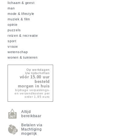
lichaam & geest
man
mode & lifestyle
muziek & film
opinie
puzzels
reizen & recreatie
sport
vrouw
wetenschap
wonen & tuinieren
Op werkdagen
Uw tijdschriften
vóór 15.00 uur
besteld
morgen in huis
bijdrage verpakkings-
en verzendkosten per
order 1,95 euro
Altijd
bereikbaar
Betalen via
Machtiging
mogelijk