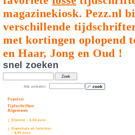
favoriete
losse
tijdschrift
magazinekiosk.
Pezz.nl b
verschillende tijdschrift
met kortingen oplopend t
en Haar, Jong en Oud !
snel zoeken
Zoek
Alle artikelen:
Populair
Tijdschriften
Algemeen
Elsevier - 4,50 euro
1.
Eigenhuis en Interieur
2.
- 4,95 euro