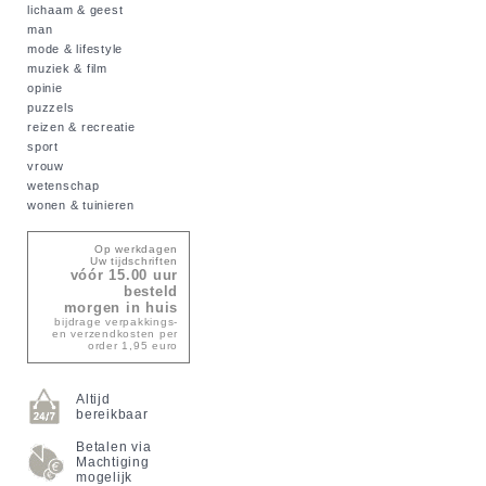
lichaam & geest
man
mode & lifestyle
muziek & film
opinie
puzzels
reizen & recreatie
sport
vrouw
wetenschap
wonen & tuinieren
Op werkdagen
Uw tijdschriften
vóór 15.00 uur
besteld
morgen in huis
bijdrage verpakkings-
en verzendkosten per
order 1,95 euro
Altijd
bereikbaar
Betalen via
Machtiging
mogelijk