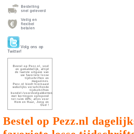
Bestelling
snel geleverd
Veilig en
flexibel
betalen
Volg ons op
Twitter!
Bestel op Pezz.nl, snel
en gemakkelijk, altijd
de laatste uitgave van
uw favoriete losse
tijdschriften en
magazines.
Pezz.nl biedt hiernaast
wekelijks verschillende
tijdschriften
bundel-/voordeelpakketten
met kortingen oplopend
tot ruim 40%; alles voor
Hem en Haar, Jong en
Oud !
Bestel op Pezz.nl dagelijk