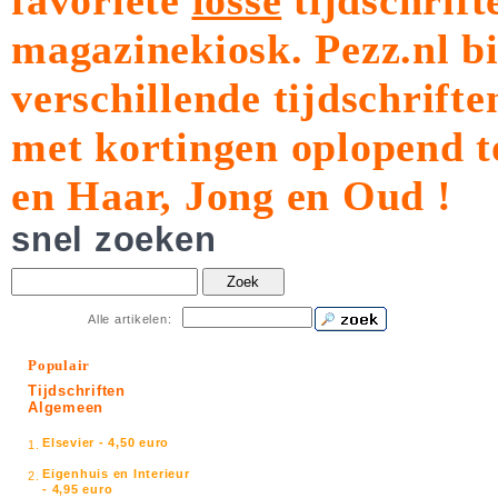
favoriete
losse
tijdschrift
magazinekiosk.
Pezz.nl b
verschillende tijdschrift
met kortingen oplopend t
en Haar, Jong en Oud !
snel zoeken
Zoek
Alle artikelen:
Populair
Tijdschriften
Algemeen
Elsevier - 4,50 euro
1.
Eigenhuis en Interieur
2.
- 4,95 euro