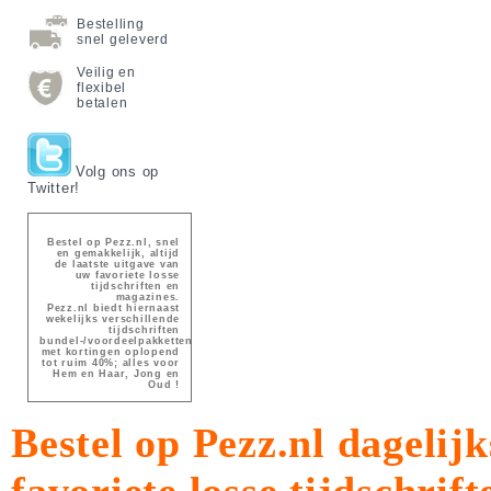
Bestelling
snel geleverd
Veilig en
flexibel
betalen
Volg ons op
Twitter!
Bestel op Pezz.nl, snel
en gemakkelijk, altijd
de laatste uitgave van
uw favoriete losse
tijdschriften en
magazines.
Pezz.nl biedt hiernaast
wekelijks verschillende
tijdschriften
bundel-/voordeelpakketten
met kortingen oplopend
tot ruim 40%; alles voor
Hem en Haar, Jong en
Oud !
Bestel op Pezz.nl dagelijk