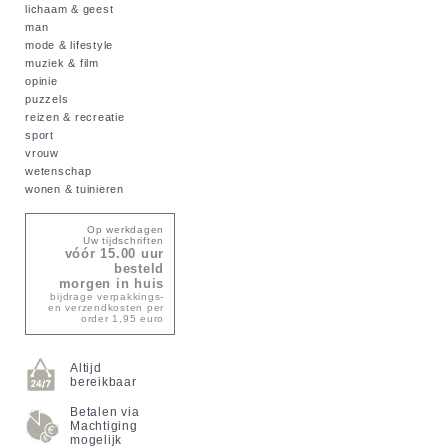
lichaam & geest
man
mode & lifestyle
muziek & film
opinie
puzzels
reizen & recreatie
sport
vrouw
wetenschap
wonen & tuinieren
Op werkdagen
Uw tijdschriften
vóór 15.00 uur
besteld
morgen in huis
bijdrage verpakkings-
en verzendkosten per
order 1,95 euro
Altijd
bereikbaar
Betalen via
Machtiging
mogelijk