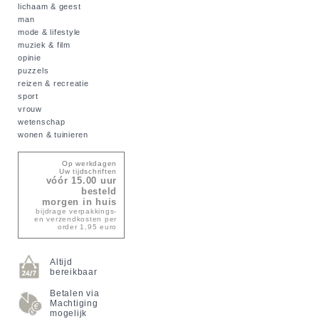
lichaam & geest
man
mode & lifestyle
muziek & film
opinie
puzzels
reizen & recreatie
sport
vrouw
wetenschap
wonen & tuinieren
Op werkdagen
Uw tijdschriften
vóór 15.00 uur
besteld
morgen in huis
bijdrage verpakkings-
en verzendkosten per
order 1,95 euro
Altijd
bereikbaar
Betalen via
Machtiging
mogelijk