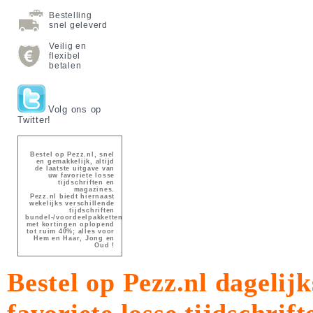
Bestelling
snel geleverd
Veilig en
flexibel
betalen
Volg ons op
Twitter!
Bestel op Pezz.nl, snel
en gemakkelijk, altijd
de laatste uitgave van
uw favoriete losse
tijdschriften en
magazines.
Pezz.nl biedt hiernaast
wekelijks verschillende
tijdschriften
bundel-/voordeelpakketten
met kortingen oplopend
tot ruim 40%; alles voor
Hem en Haar, Jong en
Oud !
Bestel op Pezz.nl dagelijk