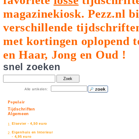
favoriete
losse
tijdschrift
magazinekiosk.
Pezz.nl b
verschillende tijdschrift
met kortingen oplopend t
en Haar, Jong en Oud !
snel zoeken
Zoek
Alle artikelen:
Populair
Tijdschriften
Algemeen
Elsevier - 4,50 euro
1.
Eigenhuis en Interieur
2.
- 4,95 euro