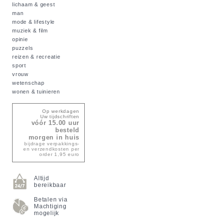
lichaam & geest
man
mode & lifestyle
muziek & film
opinie
puzzels
reizen & recreatie
sport
vrouw
wetenschap
wonen & tuinieren
Op werkdagen
Uw tijdschriften
vóór 15.00 uur
besteld
morgen in huis
bijdrage verpakkings-
en verzendkosten per
order 1,95 euro
Altijd
bereikbaar
Betalen via
Machtiging
mogelijk