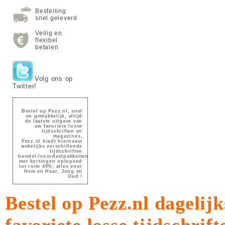
Bestelling
snel geleverd
Veilig en
flexibel
betalen
Volg ons op
Twitter!
Bestel op Pezz.nl, snel
en gemakkelijk, altijd
de laatste uitgave van
uw favoriete losse
tijdschriften en
magazines.
Pezz.nl biedt hiernaast
wekelijks verschillende
tijdschriften
bundel-/voordeelpakketten
met kortingen oplopend
tot ruim 40%; alles voor
Hem en Haar, Jong en
Oud !
Bestel op Pezz.nl dagelijk