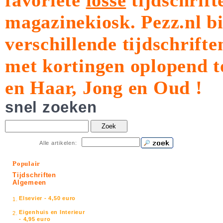
favoriete
losse
tijdschrift
magazinekiosk.
Pezz.nl b
verschillende tijdschrift
met kortingen oplopend t
en Haar, Jong en Oud !
snel zoeken
Zoek
Alle artikelen:
Populair
Tijdschriften
Algemeen
Elsevier - 4,50 euro
1.
Eigenhuis en Interieur
2.
- 4,95 euro