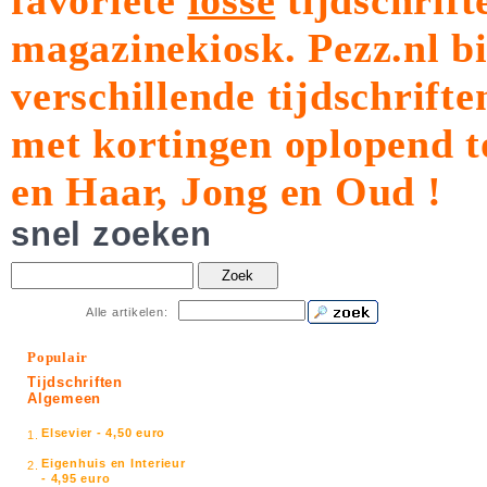
favoriete
losse
tijdschrift
magazinekiosk.
Pezz.nl b
verschillende tijdschrift
met kortingen oplopend t
en Haar, Jong en Oud !
snel zoeken
Zoek
Alle artikelen:
Populair
Tijdschriften
Algemeen
Elsevier - 4,50 euro
1.
Eigenhuis en Interieur
2.
- 4,95 euro