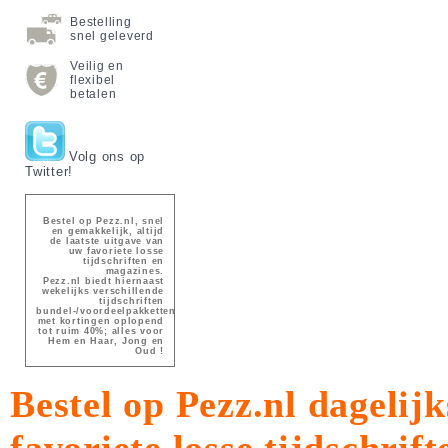
Bestelling
snel geleverd
Veilig en
flexibel
betalen
Volg ons op
Twitter!
Bestel op Pezz.nl, snel
en gemakkelijk, altijd
de laatste uitgave van
uw favoriete losse
tijdschriften en
magazines.
Pezz.nl biedt hiernaast
wekelijks verschillende
tijdschriften
bundel-/voordeelpakketten
met kortingen oplopend
tot ruim 40%; alles voor
Hem en Haar, Jong en
Oud !
Bestel op Pezz.nl dagelijk