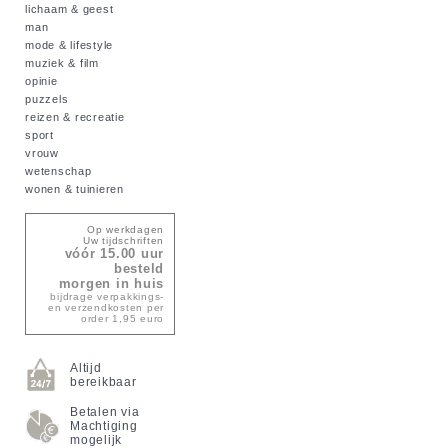
lichaam & geest
man
mode & lifestyle
muziek & film
opinie
puzzels
reizen & recreatie
sport
vrouw
wetenschap
wonen & tuinieren
Op werkdagen
Uw tijdschriften
vóór 15.00 uur
besteld
morgen in huis
bijdrage verpakkings-
en verzendkosten per
order 1,95 euro
Altijd
bereikbaar
Betalen via
Machtiging
mogelijk